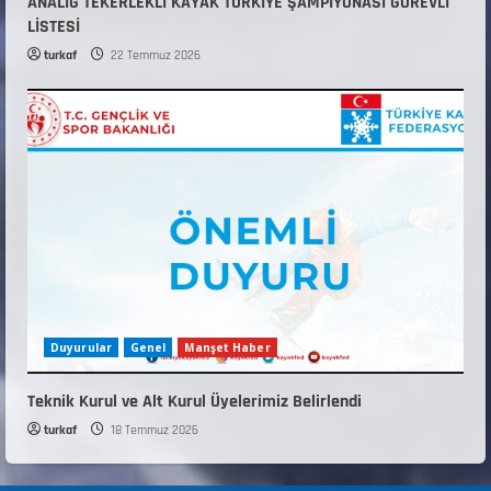
ANALİG TEKERLEKLİ KAYAK TÜRKİYE ŞAMPİYONASI GÖREVLİ
LİSTESİ
turkaf
22 Temmuz 2026
Duyurular
Genel
Manşet Haber
Teknik Kurul ve Alt Kurul Üyelerimiz Belirlendi
turkaf
18 Temmuz 2026