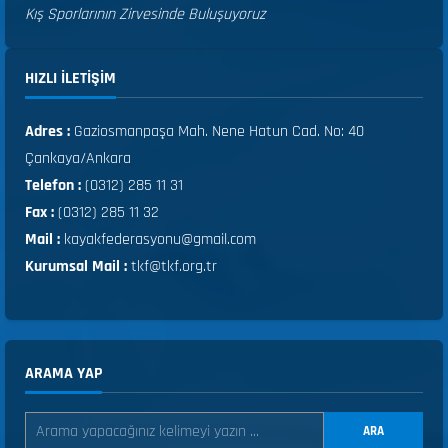
Kış Sporlarının Zirvesinde Buluşuyoruz
HIZLI ILETIŞIM
Adres :
Gaziosmanpaşa Mah. Nene Hatun Cad. No: 40
Çankaya/Ankara
Telefon :
(0312) 285 11 31
Fax :
(0312) 285 11 32
Mail :
kayakfederasyonu@gmail.com
Kurumsal Mail :
tkf@tkf.org.tr
ARAMA YAP
ARA