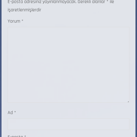
E-posta adresiniz yayınlanmayacak.
Gerekli alanlar
*
ile
işaretlenmişlerdir
Yorum
*
Ad
*