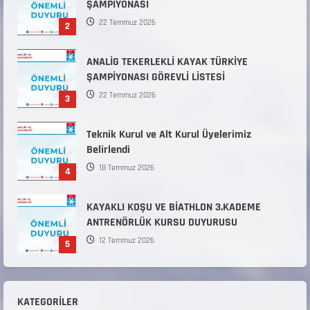
ŞAMPİYONASI
22 Temmuz 2026
2
ANALİG TEKERLEKLİ KAYAK TÜRKİYE
ŞAMPİYONASI GÖREVLİ LİSTESİ
22 Temmuz 2026
3
Teknik Kurul ve Alt Kurul Üyelerimiz
Belirlendi
18 Temmuz 2026
4
KAYAKLI KOŞU VE BİATHLON 3.KADEME
ANTRENÖRLÜK KURSU DUYURUSU
12 Temmuz 2026
5
Millî Savunma Bakanlığı Kara, Deniz ve Hava
Kuvvetleri Komutanlıklarına 2026 Yılı (2026-
KATEGORILER
2 Dönem) Sporcu Branşı Sözleşmeli Er