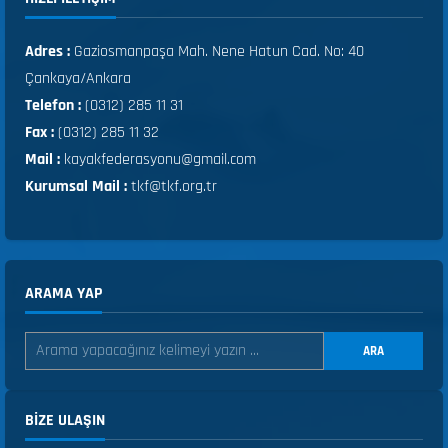
Adres :
Gaziosmanpaşa Mah. Nene Hatun Cad. No: 40
Çankaya/Ankara
Telefon :
(0312) 285 11 31
Fax :
(0312) 285 11 32
Mail :
kayakfederasyonu@gmail.com
Kurumsal Mail :
tkf@tkf.org.tr
ARAMA YAP
ARA
BIZE ULAŞIN