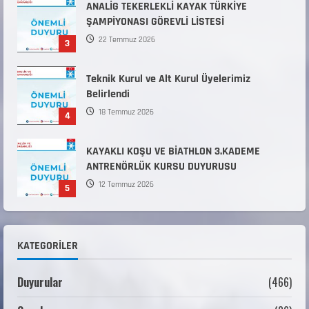
Teknik Kurul ve Alt Kurul Üyelerimiz
Belirlendi
18 Temmuz 2026
4
KAYAKLI KOŞU VE BİATHLON 3.KADEME
ANTRENÖRLÜK KURSU DUYURUSU
12 Temmuz 2026
5
Millî Savunma Bakanlığı Kara, Deniz ve Hava
Kuvvetleri Komutanlıklarına 2026 Yılı (2026-
2 Dönem) Sporcu Branşı Sözleşmeli Er
1
Temini Başvuruları Başlamıştır.
31 Temmuz 2026
ANALİG TEKERLEKLİ KAYAK TÜRKİYE
ŞAMPİYONASI
KATEGORILER
22 Temmuz 2026
2
Duyurular
(466)
ANALİG TEKERLEKLİ KAYAK TÜRKİYE