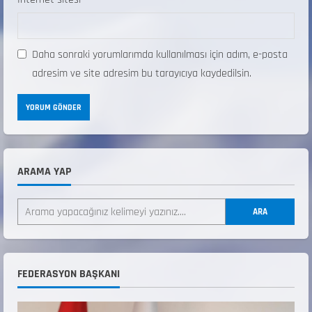
Daha sonraki yorumlarımda kullanılması için adım, e-posta
adresim ve site adresim bu tarayıcıya kaydedilsin.
ANALİG TEKERLEKLİ KAYAK TÜRKİYE
ŞAMPİYONASI
22 Temmuz 2026
2
ARAMA YAP
ANALİG TEKERLEKLİ KAYAK TÜRKİYE
ŞAMPİYONASI GÖREVLİ LİSTESİ
ARA
22 Temmuz 2026
3
Teknik Kurul ve Alt Kurul Üyelerimiz
FEDERASYON BAŞKANI
Belirlendi
18 Temmuz 2026
4