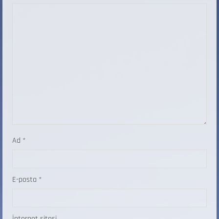
Ad
*
E-posta
*
İnternet sitesi