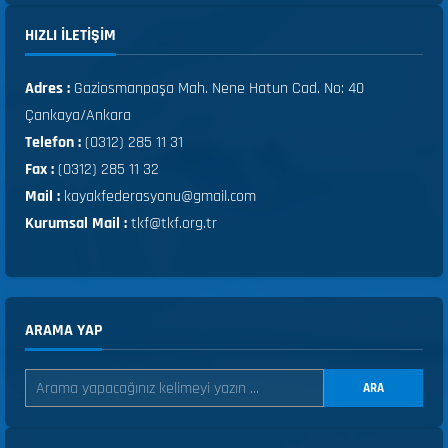
HIZLI ILETIŞIM
Adres :
Gaziosmanpaşa Mah. Nene Hatun Cad. No: 40
Çankaya/Ankara
Telefon :
(0312) 285 11 31
Fax :
(0312) 285 11 32
Mail :
kayakfederasyonu@gmail.com
Kurumsal Mail :
tkf@tkf.org.tr
ARAMA YAP
ARA