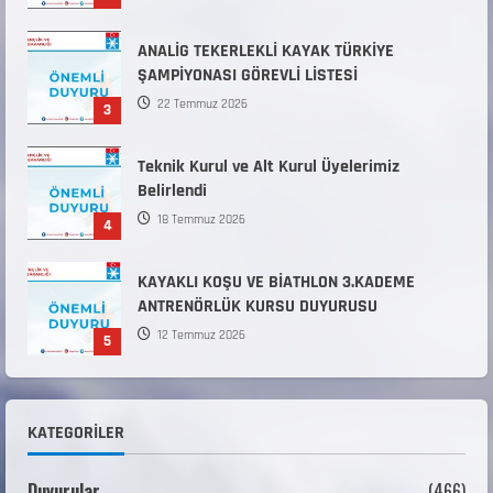
ANALİG TEKERLEKLİ KAYAK TÜRKİYE
ŞAMPİYONASI GÖREVLİ LİSTESİ
22 Temmuz 2026
3
Teknik Kurul ve Alt Kurul Üyelerimiz
Belirlendi
18 Temmuz 2026
4
KAYAKLI KOŞU VE BİATHLON 3.KADEME
ANTRENÖRLÜK KURSU DUYURUSU
12 Temmuz 2026
5
Millî Savunma Bakanlığı Kara, Deniz ve Hava
Kuvvetleri Komutanlıklarına 2026 Yılı (2026-
KATEGORILER
2 Dönem) Sporcu Branşı Sözleşmeli Er
1
Temini Başvuruları Başlamıştır.
Duyurular
(466)
31 Temmuz 2026