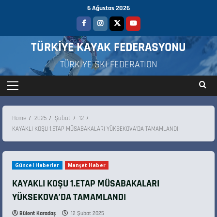
6 Ağustos 2026
TÜRKİYE KAYAK FEDERASYONU
TÜRKİYE SKI FEDERATION
Home
2025
Şubat
12
KAYAKLI KOŞU 1.ETAP MÜSABAKALARI YÜKSEKOVA’DA TAMAMLANDI
Güncel Haberler
Manşet Haber
KAYAKLI KOŞU 1.ETAP MÜSABAKALARI
YÜKSEKOVA’DA TAMAMLANDI
Bülent Karadaş
12 Şubat 2025