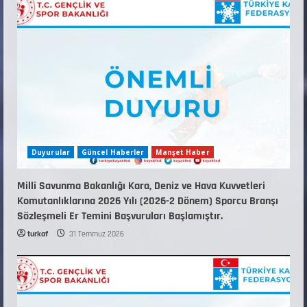
KAYAKLI KOŞU VE BİATHLON 3.KADEME
ANTRENÖRLÜK KURSU DUYURUSU
12 Temmuz 2026
5
Duyurular
Güncel Haberler
Manşet Haber
Millî Savunma Bakanlığı Kara, Deniz ve Hava Kuvvetleri
Komutanlıklarına 2026 Yılı (2026-2 Dönem) Sporcu Branşı
Sözleşmeli Er Temini Başvuruları Başlamıştır.
turkaf
31 Temmuz 2026