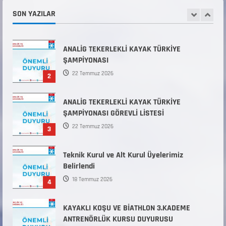
2 Dönem) Sporcu Branşı Sözleşmeli Er
SON YAZILAR
1
Temini Başvuruları Başlamıştır.
31 Temmuz 2026
ANALİG TEKERLEKLİ KAYAK TÜRKİYE
ŞAMPİYONASI
22 Temmuz 2026
2
ANALİG TEKERLEKLİ KAYAK TÜRKİYE
ŞAMPİYONASI GÖREVLİ LİSTESİ
22 Temmuz 2026
3
Teknik Kurul ve Alt Kurul Üyelerimiz
Belirlendi
18 Temmuz 2026
4
KAYAKLI KOŞU VE BİATHLON 3.KADEME
ANTRENÖRLÜK KURSU DUYURUSU