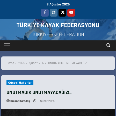
8 Ağustos 2026
TÜRKİYE KAYAK FEDERASYONU
TÜRKİYE SKI FEDERATION
Home
2025
Şubat
6
UNUTMADIK UNUTMAYACAĞIZ!..
Güncel Haberler
UNUTMADIK UNUTMAYACAĞIZ!..
Bülent Karadaş
6 Şubat 2025