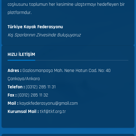
coşkusunu toplumun her kesimine ulaştırmayı hedefleyen bir
platformdur.
Türkiye Kayak Federasyonu
Kış Sporlarının Zirvesinde Buluşuyoruz
HIZLI ILETIŞIM
Adres :
Gaziosmanpaşa Mah. Nene Hatun Cad. No: 40
Çankaya/Ankara
Telefon :
(0312) 285 11 31
Fax :
(0312) 285 11 32
Mail :
kayakfederasyonu@gmail.com
Kurumsal Mail :
tkf@tkf.org.tr