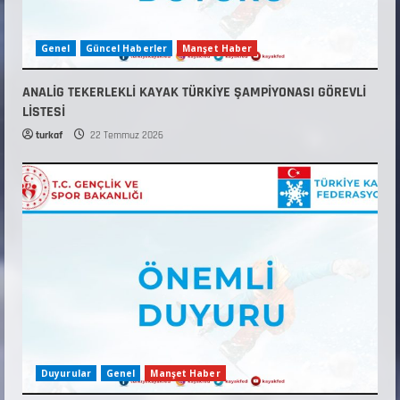
Genel
Güncel Haberler
Manşet Haber
ANALİG TEKERLEKLİ KAYAK TÜRKİYE ŞAMPİYONASI GÖREVLİ
LİSTESİ
turkaf
22 Temmuz 2026
Duyurular
Genel
Manşet Haber