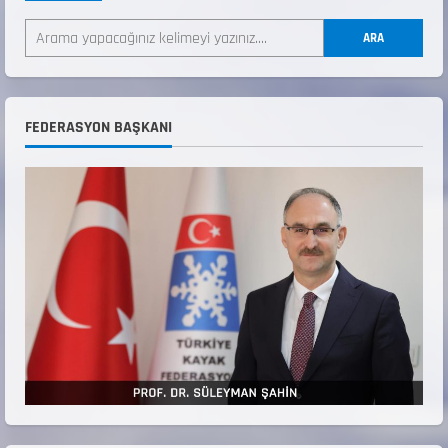
ANALİG TEKERLEKLİ KAYAK TÜRKİYE
ŞAMPİYONASI
ARA
22 Temmuz 2026
2
ANALİG TEKERLEKLİ KAYAK TÜRKİYE
FEDERASYON BAŞKANI
ŞAMPİYONASI GÖREVLİ LİSTESİ
22 Temmuz 2026
3
Teknik Kurul ve Alt Kurul Üyelerimiz
Belirlendi
18 Temmuz 2026
4
KAYAKLI KOŞU VE BİATHLON 3.KADEME
ANTRENÖRLÜK KURSU DUYURUSU
12 Temmuz 2026
5
Millî Savunma Bakanlığı Kara, Deniz ve Hava
Kuvvetleri Komutanlıklarına 2026 Yılı (2026-