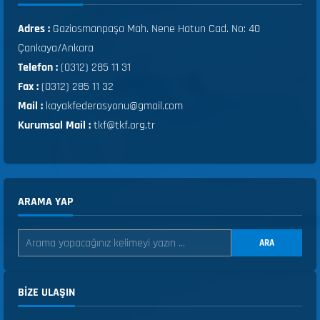
Adres :
Gaziosmanpaşa Mah. Nene Hatun Cad. No: 40
Çankaya/Ankara
Telefon :
(0312) 285 11 31
Fax :
(0312) 285 11 32
Mail :
kayakfederasyonu@gmail.com
Kurumsal Mail :
tkf@tkf.org.tr
ARAMA YAP
ARA
BIZE ULAŞIN