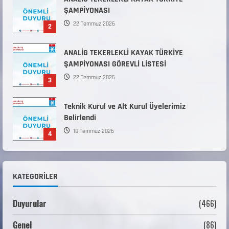
ANALİG TEKERLEKLİ KAYAK TÜRKİYE
ŞAMPİYONASI GÖREVLİ LİSTESİ
22 Temmuz 2026
3
Teknik Kurul ve Alt Kurul Üyelerimiz
Belirlendi
18 Temmuz 2026
4
KAYAKLI KOŞU VE BİATHLON 3.KADEME
ANTRENÖRLÜK KURSU DUYURUSU
12 Temmuz 2026
5
Millî Savunma Bakanlığı Kara, Deniz ve Hava
Kuvvetleri Komutanlıklarına 2026 Yılı (2026-
KATEGORILER
2 Dönem) Sporcu Branşı Sözleşmeli Er
1
Temini Başvuruları Başlamıştır.
Duyurular
(466)
31 Temmuz 2026
ANALİG TEKERLEKLİ KAYAK TÜRKİYE
Genel
(86)