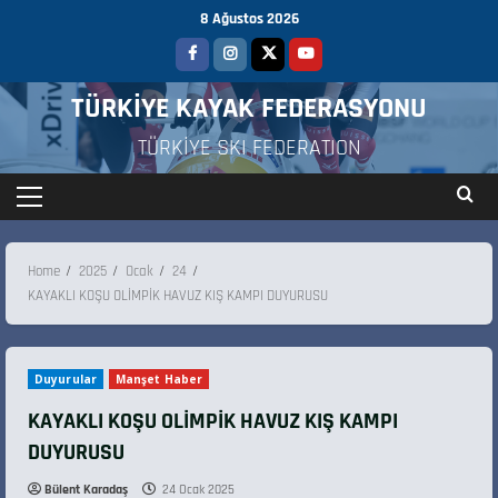
8 Ağustos 2026
TÜRKİYE KAYAK FEDERASYONU
TÜRKİYE SKI FEDERATION
Home
2025
Ocak
24
KAYAKLI KOŞU OLİMPİK HAVUZ KIŞ KAMPI DUYURUSU
Duyurular
Manşet Haber
KAYAKLI KOŞU OLİMPİK HAVUZ KIŞ KAMPI
DUYURUSU
Bülent Karadaş
24 Ocak 2025