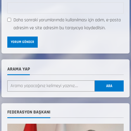
Daha sonraki yorumlarımda kullanılması için adım, e-posta
adresim ve site adresim bu tarayıcıya kaydedilsin.
ARAMA YAP
ANALİG TEKERLEKLİ KAYAK TÜRKİYE
ŞAMPİYONASI
ARA
22 Temmuz 2026
2
ANALİG TEKERLEKLİ KAYAK TÜRKİYE
FEDERASYON BAŞKANI
ŞAMPİYONASI GÖREVLİ LİSTESİ
22 Temmuz 2026
3