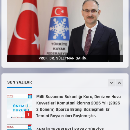
Teknik Kurul ve Alt Kurul Üyelerimiz
Belirlendi
18 Temmuz 2026
4
KAYAKLI KOŞU VE BİATHLON 3.KADEME
ANTRENÖRLÜK KURSU DUYURUSU
12 Temmuz 2026
5
Millî Savunma Bakanlığı Kara, Deniz ve Hava
Kuvvetleri Komutanlıklarına 2026 Yılı (2026-
2 Dönem) Sporcu Branşı Sözleşmeli Er
SON YAZILAR
1
Temini Başvuruları Başlamıştır.
31 Temmuz 2026
ANALİG TEKERLEKLİ KAYAK TÜRKİYE
ŞAMPİYONASI
22 Temmuz 2026
2