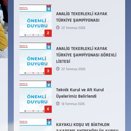
ANALİG TEKERLEKLİ KAYAK
TÜRKİYE ŞAMPİYONASI GÖREVLİ
LİSTESİ
22 Temmuz 2026
3
Teknik Kurul ve Alt Kurul
Üyelerimiz Belirlendi
18 Temmuz 2026
4
KAYAKLI KOŞU VE BİATHLON
3.KADEME ANTRENÖRLÜK KURSU
DUYURUSU
12 Temmuz 2026
5
Millî Savunma Bakanlığı Kara,
Deniz ve Hava Kuvvetleri