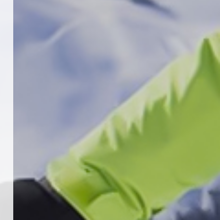
KAYAKLI KOŞU VE BİATHLON
3.KADEME ANTRENÖRLÜK KURSU
DUYURUSU
12 Temmuz 2026
5