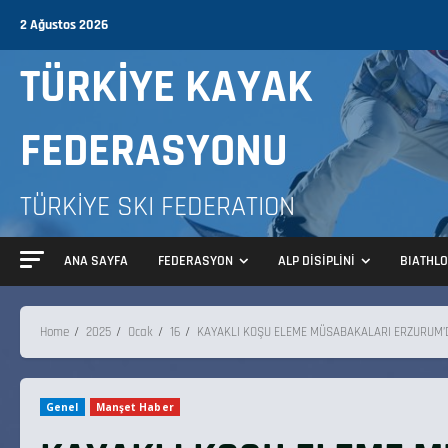
2 Ağustos 2026
TÜRKİYE KAYAK
FEDERASYONU
TÜRKİYE SKI FEDERATION
ANA SAYFA
FEDERASYON
ALP DİSİPLİNİ
BIATHL
Home
2025
Ocak
16
KAYAKLI KOŞU ELEME MÜSABAKALARI ERZURUM
Genel
Manşet Haber