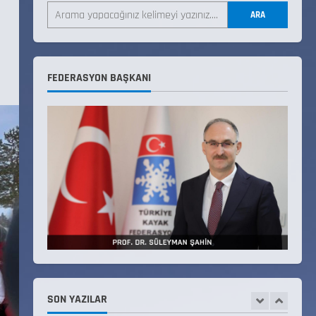
ARA
18 Temmuz 2026
4
KAYAKLI KOŞU VE BİATHLON
FEDERASYON BAŞKANI
3.KADEME ANTRENÖRLÜK KURSU
DUYURUSU
12 Temmuz 2026
5
Millî Savunma Bakanlığı Kara,
Deniz ve Hava Kuvvetleri
Komutanlıklarına 2026 Yılı
(2026-2 Dönem) Sporcu Branşı
1
Sözleşmeli Er Temini Başvuruları
Başlamıştır.
31 Temmuz 2026
ANALİG TEKERLEKLİ KAYAK
TÜRKİYE ŞAMPİYONASI
22 Temmuz 2026
SON YAZILAR
2