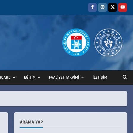
ANALİG TEKERLEKLİ KAYAK
TÜRKİYE ŞAMPİYONASI
22 Temmuz 2026
2
BOARD
EĞİTİM
FAALİYET TAKVİMİ
İLETİŞİM
ANALİG TEKERLEKLİ KAYAK
TÜRKİYE ŞAMPİYONASI GÖREVLİ
LİSTESİ
22 Temmuz 2026
3
ARAMA YAP
Teknik Kurul ve Alt Kurul
Üyelerimiz Belirlendi