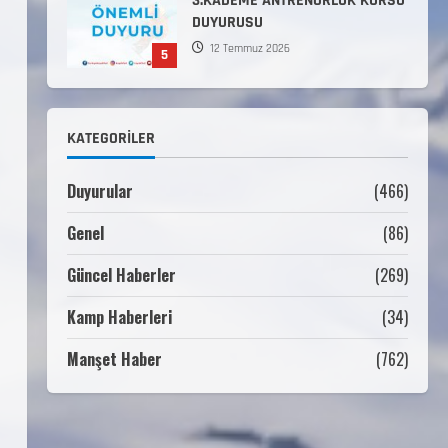
Komutanlıklarına 2026 Yılı
(2026-2 Dönem) Sporcu Branşı
1
Sözleşmeli Er Temini Başvuruları
Başlamıştır.
31 Temmuz 2026
ANALİG TEKERLEKLİ KAYAK
KATEGORILER
TÜRKİYE ŞAMPİYONASI
22 Temmuz 2026
2
Duyurular
(466)
Genel
(86)
ANALİG TEKERLEKLİ KAYAK
TÜRKİYE ŞAMPİYONASI GÖREVLİ
Güncel Haberler
(269)
LİSTESİ
22 Temmuz 2026
Kamp Haberleri
(34)
3
Manşet Haber
(762)
Teknik Kurul ve Alt Kurul
Üyelerimiz Belirlendi
18 Temmuz 2026
4