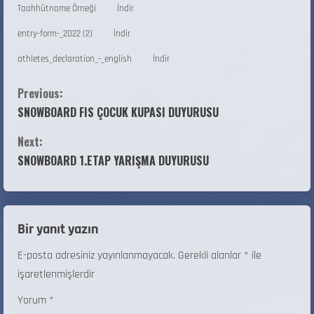
Taahhütname Örneği
İndir
entry-form-_2022 (2)
İndir
athletes_declaration_-_english
İndir
Previous:
SNOWBOARD FIS ÇOCUK KUPASI DUYURUSU
Next:
SNOWBOARD 1.ETAP YARIŞMA DUYURUSU
Bir yanıt yazın
E-posta adresiniz yayınlanmayacak.
Gerekli alanlar
*
ile
işaretlenmişlerdir
Yorum
*