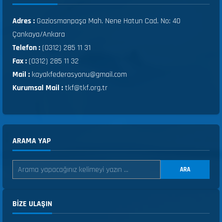
Adres :
Gaziosmanpaşa Mah. Nene Hatun Cad. No: 40
Çankaya/Ankara
Telefon :
(0312) 285 11 31
Fax :
(0312) 285 11 32
Mail :
kayakfederasyonu@gmail.com
Kurumsal Mail :
tkf@tkf.org.tr
ARAMA YAP
ARA
BIZE ULAŞIN