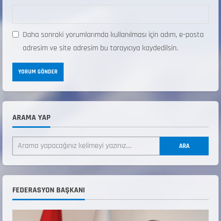
Daha sonraki yorumlarımda kullanılması için adım, e-posta
adresim ve site adresim bu tarayıcıya kaydedilsin.
ARAMA YAP
ANALİG TEKERLEKLİ KAYAK TÜRKİYE
ŞAMPİYONASI
ARA
22 Temmuz 2026
2
ANALİG TEKERLEKLİ KAYAK TÜRKİYE
FEDERASYON BAŞKANI
ŞAMPİYONASI GÖREVLİ LİSTESİ
22 Temmuz 2026
3