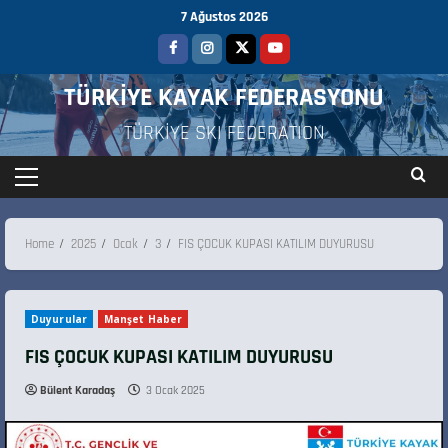
7 Ağustos 2026
TÜRKİYE KAYAK FEDERASYONU
TÜRKİYE SKI FEDERATION
Home
2025
Ocak
3
FIS ÇOCUK KUPASI KATILIM DUYURUSU
Duyurular
Manşet Haber
FIS ÇOCUK KUPASI KATILIM DUYURUSU
Bülent Karadaş
3 Ocak 2025