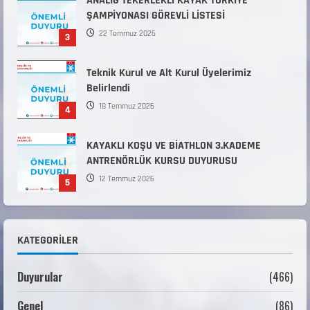
ANALİG TEKERLEKLİ KAYAK TÜRKİYE
ŞAMPİYONASI GÖREVLİ LİSTESİ
22 Temmuz 2026
3
Teknik Kurul ve Alt Kurul Üyelerimiz
Belirlendi
18 Temmuz 2026
4
KAYAKLI KOŞU VE BİATHLON 3.KADEME
ANTRENÖRLÜK KURSU DUYURUSU
12 Temmuz 2026
5
Millî Savunma Bakanlığı Kara, Deniz ve Hava
Kuvvetleri Komutanlıklarına 2026 Yılı (2026-
KATEGORILER
2 Dönem) Sporcu Branşı Sözleşmeli Er
1
Temini Başvuruları Başlamıştır.
Duyurular
(466)
31 Temmuz 2026
ANALİG TEKERLEKLİ KAYAK TÜRKİYE
Genel
(86)
ŞAMPİYONASI