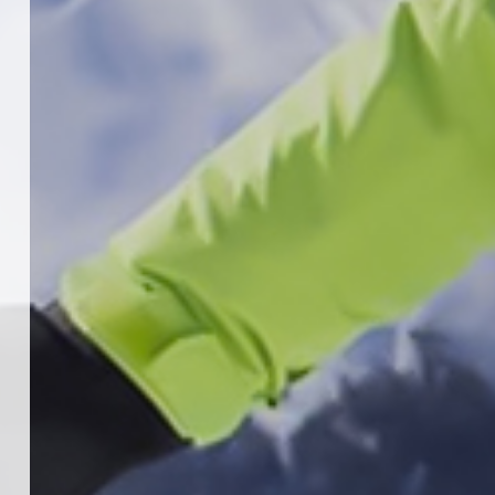
Teknik Kurul ve Alt Kurul
Üyelerimiz Belirlendi
18 Temmuz 2026
4
KAYAKLI KOŞU VE BİATHLON
3.KADEME ANTRENÖRLÜK KURSU
DUYURUSU
12 Temmuz 2026
5