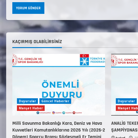
KAÇIRMIŞ OLABILIRSINIZ
Duyurular
Güncel Haberler
Duyurular
Manşet Haber
Manşet Hab
Millî Savunma Bakanlığı Kara, Deniz ve Hava
ANALİG TEKE
Kuvvetleri Komutanlıklarına 2026 Yılı (2026-2
ŞAMPİYONAS
Dönem) Sporcu Branşı Sözleşmeli Er Temini