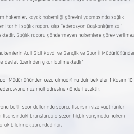
kemler, kayak hakemliği görevini yapmasında sağlık
ni tarihli sağlık raporu alıp Federasyon Başkanlığımıza 1
ektedir. Sağlık raporu göndermeyen hakemlere görev verilmez
lerin Adli Sicil Kaydı ve Gençlik ve Spor İl Müdürlüğünde
(e-devlet üzerinden çıkarılabilmektedir)
or Müdürlüğünden ceza almadığına dair belgeler 1 Kasım-10
Federasyonumuz mail adresine gönderilecektir.
ğlı spor dallarında sporcu lisansını vize yaptıranlar,
em lisansındaki branşlarda o sezon hiçbir yarışmada hakem
rak bildirmek zorundadırlar.