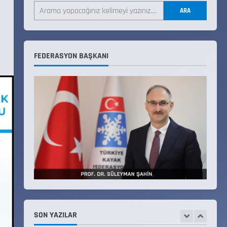
ARA
Teknik Kurul ve Alt Kurul
Üyelerimiz Belirlendi
18 Temmuz 2026
FEDERASYON BAŞKANI
4
KAYAKLI KOŞU VE BİATHLON
3.KADEME ANTRENÖRLÜK KURSU
DUYURUSU
12 Temmuz 2026
5
Millî Savunma Bakanlığı Kara,
Deniz ve Hava Kuvvetleri
Komutanlıklarına 2026 Yılı
(2026-2 Dönem) Sporcu Branşı
1
Sözleşmeli Er Temini Başvuruları
Başlamıştır.
SON YAZILAR
31 Temmuz 2026
ANALİG TEKERLEKLİ KAYAK