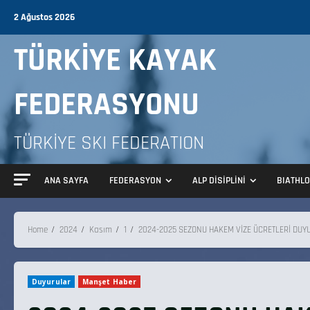
2 Ağustos 2026
TÜRKİYE KAYAK
FEDERASYONU
TÜRKİYE SKI FEDERATION
ANA SAYFA
FEDERASYON
ALP DİSİPLİNİ
BIATHL
Home
2024
Kasım
1
2024-2025 SEZONU HAKEM VİZE ÜCRETLERİ DUY
Duyurular
Manşet Haber