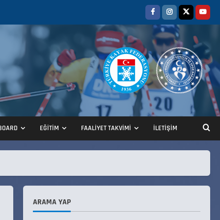
ANALİG TEKERLEKLİ KAYAK
BOARD
EĞİTİM
FAALİYET TAKVİMİ
İLETİŞİM
TÜRKİYE ŞAMPİYONASI
22 Temmuz 2026
2
ANALİG TEKERLEKLİ KAYAK
TÜRKİYE ŞAMPİYONASI GÖREVLİ
LİSTESİ
ARAMA YAP
22 Temmuz 2026
3