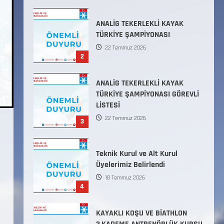
TÜRKİYE ŞAMPİYONASI
22 Temmuz 2026
2
ANALİG TEKERLEKLİ KAYAK
TÜRKİYE ŞAMPİYONASI GÖREVLİ
LİSTESİ
22 Temmuz 2026
3
Teknik Kurul ve Alt Kurul
Üyelerimiz Belirlendi
18 Temmuz 2026
4
KAYAKLI KOŞU VE BİATHLON
3.KADEME ANTRENÖRLÜK KURSU
DUYURUSU