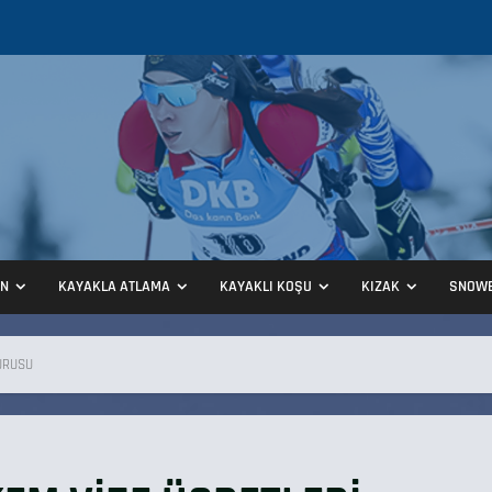
ON
KAYAKLA ATLAMA
KAYAKLI KOŞU
KIZAK
SNOW
URUSU