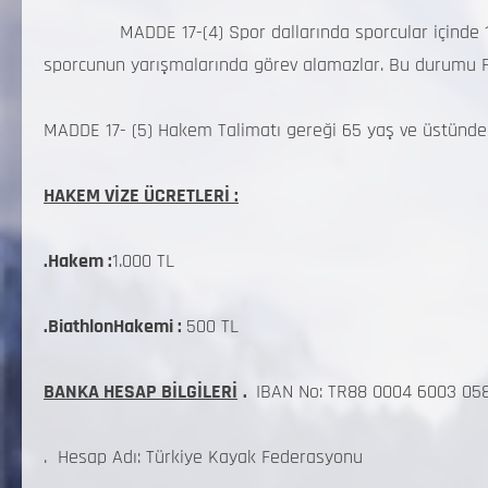
MADDE 17-(4) Spor dallarında sporcular içinde 1’in
sporcunun yarışmalarında görev alamazlar. Bu durumu Fe
MADDE 17- (5) Hakem Talimatı gereği 65 yaş ve üstündek
HAKEM VİZE ÜCRETLERİ :
.Hakem :
1.000 TL
.BiathlonHakemi :
500 TL
BANKA HESAP BİLGİLERİ
.
IBAN No: TR88 0004 6003 05
. Hesap Adı: Türkiye Kayak Federasyonu