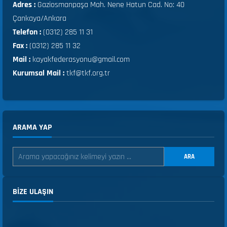
Adres :
Gaziosmanpaşa Mah. Nene Hatun Cad. No: 40
Çankaya/Ankara
Telefon :
(0312) 285 11 31
Fax :
(0312) 285 11 32
Mail :
kayakfederasyonu@gmail.com
Kurumsal Mail :
tkf@tkf.org.tr
ARAMA YAP
ARA
BIZE ULAŞIN