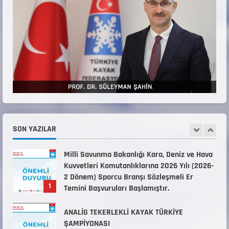
Belirlendi
18 Temmuz 2026
4
KAYAKLI KOŞU VE BİATHLON 3.KADEME
ANTRENÖRLÜK KURSU DUYURUSU
12 Temmuz 2026
5
Millî Savunma Bakanlığı Kara, Deniz ve Hava
Kuvvetleri Komutanlıklarına 2026 Yılı (2026-
2 Dönem) Sporcu Branşı Sözleşmeli Er
SON YAZILAR
1
Temini Başvuruları Başlamıştır.
31 Temmuz 2026
ANALİG TEKERLEKLİ KAYAK TÜRKİYE
ŞAMPİYONASI
22 Temmuz 2026
2
ANALİG TEKERLEKLİ KAYAK TÜRKİYE
ŞAMPİYONASI GÖREVLİ LİSTESİ