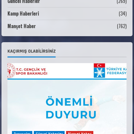
Güncel Haberler
(269)
Kamp Haberleri
(34)
ANALİG TEKERLEKLİ KAYAK TÜRKİYE
ŞAMPİYONASI GÖREVLİ LİSTESİ
Manşet Haber
(762)
22 Temmuz 2026
3
Teknik Kurul ve Alt Kurul Üyelerimiz
KAÇIRMIŞ OLABILIRSINIZ
Belirlendi
18 Temmuz 2026
4
KAYAKLI KOŞU VE BİATHLON 3.KADEME
ANTRENÖRLÜK KURSU DUYURUSU
12 Temmuz 2026
5
Duyurular
Güncel Haberler
Manşet Haber