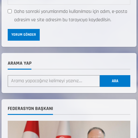
Daha sonraki yorumlarımda kullanılması için adım, e-posta
adresim ve site adresim bu tarayıcıya kaydedilsin.
ARAMA YAP
ANALİG TEKERLEKLİ KAYAK TÜRKİYE
ŞAMPİYONASI
ARA
22 Temmuz 2026
2
ANALİG TEKERLEKLİ KAYAK TÜRKİYE
FEDERASYON BAŞKANI
ŞAMPİYONASI GÖREVLİ LİSTESİ
22 Temmuz 2026
3
Teknik Kurul ve Alt Kurul Üyelerimiz