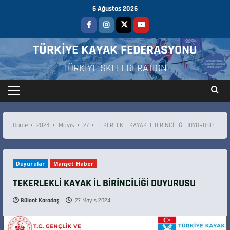
6 Ağustos 2026
TÜRKİYE KAYAK FEDERASYONU
TÜRKİYE SKI FEDERATION
Home
2024
Mayıs
27
TEKERLEKLİ KAYAK İL BİRİNCİLİĞİ DUYURUSU
Duyurular
Manşet Haber
TEKERLEKLİ KAYAK İL BİRİNCİLİĞİ DUYURUSU
Bülent Karadaş
27 Mayıs 2024