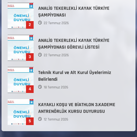
31 Temmuz 2026
ANALİG TEKERLEKLİ KAYAK TÜRKİYE
ŞAMPİYONASI
22 Temmuz 2026
2
ANALİG TEKERLEKLİ KAYAK TÜRKİYE
ŞAMPİYONASI GÖREVLİ LİSTESİ
22 Temmuz 2026
3
Teknik Kurul ve Alt Kurul Üyelerimiz
Belirlendi
18 Temmuz 2026
4
KAYAKLI KOŞU VE BİATHLON 3.KADEME
ANTRENÖRLÜK KURSU DUYURUSU
12 Temmuz 2026
5
Millî Savunma Bakanlığı Kara, Deniz ve Hava