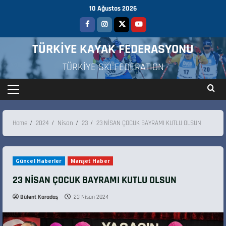
10 Ağustos 2026
TÜRKİYE KAYAK FEDERASYONU
TÜRKİYE SKI FEDERATION
Home
2024
Nisan
23
23 NİSAN ÇOCUK BAYRAMI KUTLU OLSUN
Güncel Haberler
Manşet Haber
23 NİSAN ÇOCUK BAYRAMI KUTLU OLSUN
Bülent Karadaş
23 Nisan 2024