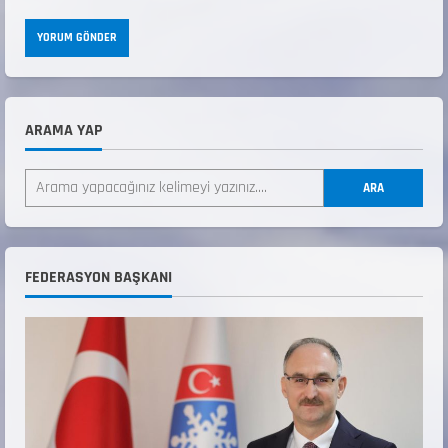
ARAMA YAP
ANALİG TEKERLEKLİ KAYAK TÜRKİYE
ARA
ŞAMPİYONASI
22 Temmuz 2026
2
FEDERASYON BAŞKANI
ANALİG TEKERLEKLİ KAYAK TÜRKİYE
ŞAMPİYONASI GÖREVLİ LİSTESİ
22 Temmuz 2026
3
Teknik Kurul ve Alt Kurul Üyelerimiz
Belirlendi
18 Temmuz 2026
4