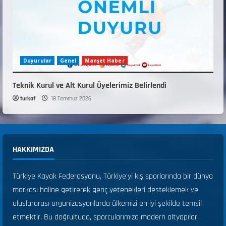
Duyurular
Genel
Manşet Haber
Teknik Kurul ve Alt Kurul Üyelerimiz Belirlendi
turkaf
18 Temmuz 2026
HAKKIMIZDA
Türkiye Kayak Federasyonu, Türkiye’yi kış sporlarında bir dünya
markası haline getirerek genç yetenekleri desteklemek ve
uluslararası organizasyonlarda ülkemizi en iyi şekilde temsil
etmektir. Bu doğrultuda, sporcularımıza modern altyapılar,