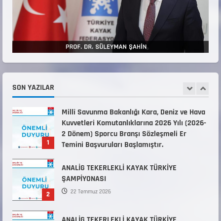
KAYAKLI KOŞU VE BİATHLON 3.KADEME
ANTRENÖRLÜK KURSU DUYURUSU
12 Temmuz 2026
5
Millî Savunma Bakanlığı Kara, Deniz ve Hava
Kuvvetleri Komutanlıklarına 2026 Yılı (2026-
SON YAZILAR
2 Dönem) Sporcu Branşı Sözleşmeli Er
1
Temini Başvuruları Başlamıştır.
31 Temmuz 2026
ANALİG TEKERLEKLİ KAYAK TÜRKİYE
ŞAMPİYONASI
22 Temmuz 2026
2
ANALİG TEKERLEKLİ KAYAK TÜRKİYE
ŞAMPİYONASI GÖREVLİ LİSTESİ
22 Temmuz 2026
3