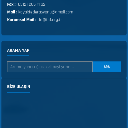
Fax :
(0312) 285 11 32
Mail :
kayakfederasyonu@gmail.com
Kurumsal Mail :
tkf@tkf.org.tr
ARAMA YAP
ARA
BIZE ULAŞIN