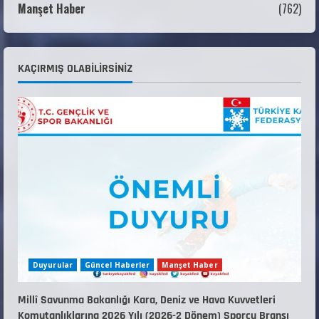
Manşet Haber
(762)
ŞAMPİYONASI GÖREVLİ LİSTESİ
22 Temmuz 2026
3
Teknik Kurul ve Alt Kurul Üyelerimiz
KAÇIRMIŞ OLABILIRSINIZ
Belirlendi
18 Temmuz 2026
4
KAYAKLI KOŞU VE BİATHLON 3.KADEME
ANTRENÖRLÜK KURSU DUYURUSU
12 Temmuz 2026
5
Duyurular
Güncel Haberler
Manşet Haber
Millî Savunma Bakanlığı Kara, Deniz ve Hava Kuvvetleri
Komutanlıklarına 2026 Yılı (2026-2 Dönem) Sporcu Branşı