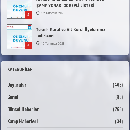
Teknik Kurul ve Alt Kurul Üyelerimiz
Belirlendi
18 Temmuz 2026
4
KAYAKLI KOŞU VE BİATHLON 3.KADEME
ANTRENÖRLÜK KURSU DUYURUSU
12 Temmuz 2026
5
Millî Savunma Bakanlığı Kara, Deniz ve Hava
KATEGORILER
Kuvvetleri Komutanlıklarına 2026 Yılı (2026-
2 Dönem) Sporcu Branşı Sözleşmeli Er
1
Temini Başvuruları Başlamıştır.
Duyurular
(466)
31 Temmuz 2026
Genel
(86)
ANALİG TEKERLEKLİ KAYAK TÜRKİYE
ŞAMPİYONASI
Güncel Haberler
(269)
22 Temmuz 2026
2
Kamp Haberleri
(34)
ANALİG TEKERLEKLİ KAYAK TÜRKİYE