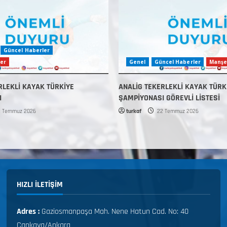
Güncel Haberler
er
Genel
Güncel Haberler
Manşe
RLEKLİ KAYAK TÜRKİYE
ANALİG TEKERLEKLİ KAYAK TÜRK
I
ŞAMPİYONASI GÖREVLİ LİSTESİ
 Temmuz 2026
turkaf
22 Temmuz 2026
HIZLI ILETIŞIM
Adres :
Gaziosmanpaşa Mah. Nene Hatun Cad. No: 40
Çankaya/Ankara