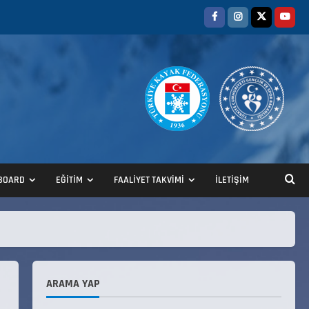
BOARD
EĞİTİM
FAALİYET TAKVİMİ
İLETİŞİM
ANALİG TEKERLEKLİ KAYAK
TÜRKİYE ŞAMPİYONASI
22 Temmuz 2026
2
ARAMA YAP
ANALİG TEKERLEKLİ KAYAK
TÜRKİYE ŞAMPİYONASI GÖREVLİ