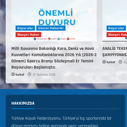
Duyurular
Güncel Haberler
Duyurular
Manşet Haber
Manşet Hab
Millî Savunma Bakanlığı Kara, Deniz ve Hava
ANALİG TEKE
Kuvvetleri Komutanlıklarına 2026 Yılı (2026-2
ŞAMPİYONAS
Dönem) Sporcu Branşı Sözleşmeli Er Temini
turkaf
22
Başvuruları Başlamıştır.
turkaf
31 Temmuz 2026
HAKKIMIZDA
Türkiye Kayak Federasyonu, Türkiye’yi kış sporlarında bir
dünya markası haline getirerek genç yetenekleri