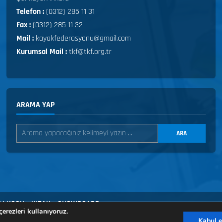
Telefon :
(0312) 285 11 31
Fax :
(0312) 285 11 32
Mail :
kayakfederasyonu@gmail.com
Kurumsal Mail :
tkf@tkf.org.tr
ARAMA YAP
ARA
LI KOŞU
KIZAK
SNOWBOARD
erezleri kullanıyoruz.
Kabul e