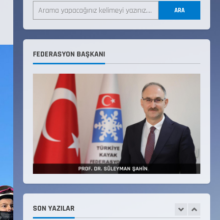
LİSTESİ
ARA
22 Temmuz 2026
3
Teknik Kurul ve Alt Kurul
FEDERASYON BAŞKANI
Üyelerimiz Belirlendi
18 Temmuz 2026
4
KAYAKLI KOŞU VE BİATHLON
3.KADEME ANTRENÖRLÜK KURSU
DUYURUSU
12 Temmuz 2026
5
Millî Savunma Bakanlığı Kara,
Deniz ve Hava Kuvvetleri
Komutanlıklarına 2026 Yılı
(2026-2 Dönem) Sporcu Branşı
SON YAZILAR
1
Sözleşmeli Er Temini Başvuruları