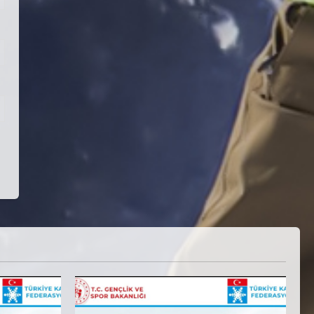
Teknik Kurul ve Alt Kurul
Üyelerimiz Belirlendi
18 Temmuz 2026
4
KAYAKLI KOŞU VE BİATHLON
3.KADEME ANTRENÖRLÜK KURSU
DUYURUSU
12 Temmuz 2026
5