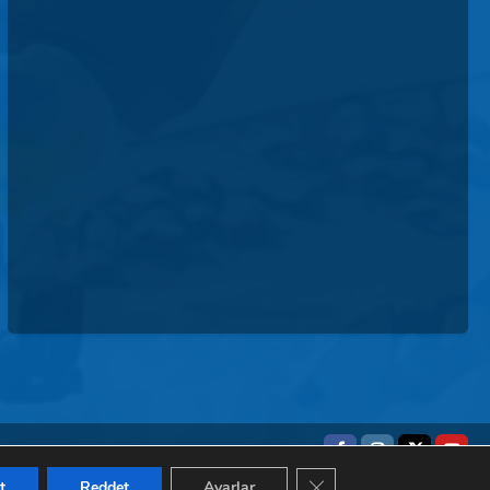
GDPR ÇEREZ ŞERIDINI 
t
Reddet
Ayarlar