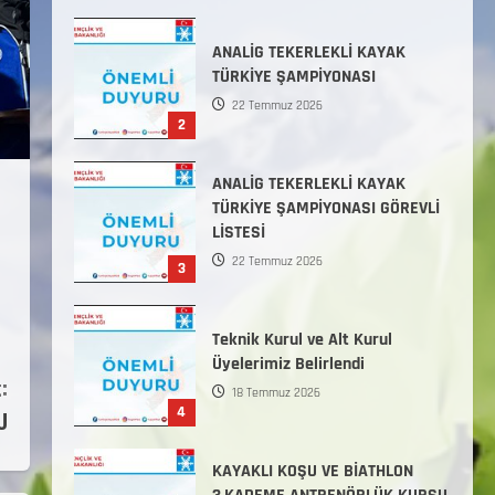
Başlamıştır.
31 Temmuz 2026
ANALİG TEKERLEKLİ KAYAK
TÜRKİYE ŞAMPİYONASI
22 Temmuz 2026
2
ANALİG TEKERLEKLİ KAYAK
TÜRKİYE ŞAMPİYONASI GÖREVLİ
LİSTESİ
22 Temmuz 2026
3
Teknik Kurul ve Alt Kurul
Üyelerimiz Belirlendi
:
18 Temmuz 2026
4
U
KAYAKLI KOŞU VE BİATHLON