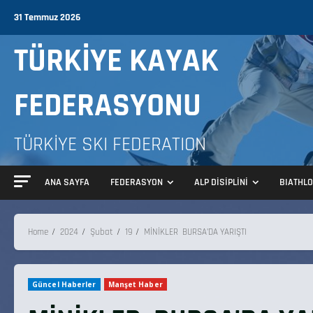
31 Temmuz 2026
TÜRKİYE KAYAK
FEDERASYONU
TÜRKİYE SKI FEDERATION
ANA SAYFA
FEDERASYON
ALP DİSİPLİNİ
BIATHL
Home
2024
Şubat
19
MİNİKLER BURSA’DA YARIŞTI
Güncel Haberler
Manşet Haber