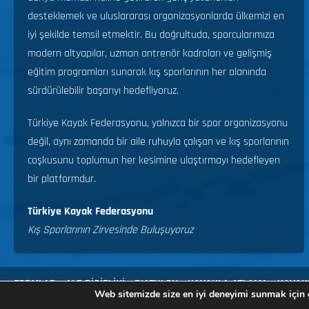
desteklemek ve uluslararası organizasyonlarda ülkemizi en
iyi şekilde temsil etmektir. Bu doğrultuda, sporcularımıza
modern altyapılar, uzman antrenör kadroları ve gelişmiş
eğitim programları sunarak kış sporlarının her alanında
sürdürülebilir başarıyı hedefliyoruz.
Türkiye Kayak Federasyonu, yalnızca bir spor organizasyonu
değil, aynı zamanda bir aile ruhuyla çalışan ve kış sporlarının
coşkusunu toplumun her kesimine ulaştırmayı hedefleyen
bir platformdur.
Türkiye Kayak Federasyonu
Kış Sporlarının Zirvesinde Buluşuyoruz
FORMLAR
ALP DİSİPLİNİ
BIATHLON
KAYAKLA ATLAMA
KAYAK
Web sitemizde size en iyi deneyimi sunmak için ç