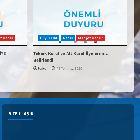
t Haber
Duyurular
Genel
Manşet Haber
İYE
Teknik Kurul ve Alt Kurul Üyelerimiz
Belirlendi
turkaf
18 Temmuz 2026
BIZE ULAŞIN