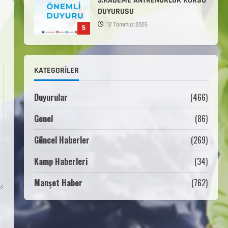
3.KADEME ANTRENÖRLÜK KURSU
DUYURUSU
12 Temmuz 2026
5
Millî Savunma Bakanlığı Kara,
Deniz ve Hava Kuvvetleri
KATEGORILER
Komutanlıklarına 2026 Yılı
(2026-2 Dönem) Sporcu Branşı
1
Sözleşmeli Er Temini Başvuruları
Duyurular
(466)
Başlamıştır.
Genel
(86)
31 Temmuz 2026
ANALİG TEKERLEKLİ KAYAK
TÜRKİYE ŞAMPİYONASI
Güncel Haberler
(269)
22 Temmuz 2026
Kamp Haberleri
(34)
2
Manşet Haber
(762)
ANALİG TEKERLEKLİ KAYAK
TÜRKİYE ŞAMPİYONASI GÖREVLİ
LİSTESİ
22 Temmuz 2026
3