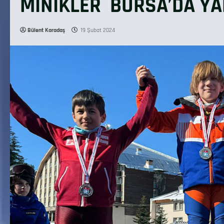
MİNİKLER BURSA’DA YA
Bülent Karadaş
19 Şubat 2024