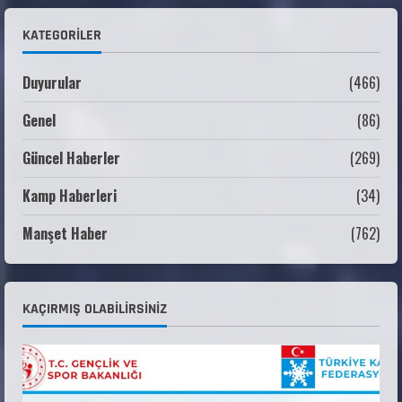
31 Temmuz 2026
ANALİG TEKERLEKLİ KAYAK TÜRKİYE
KATEGORILER
ŞAMPİYONASI
22 Temmuz 2026
2
Duyurular
(466)
Genel
(86)
ANALİG TEKERLEKLİ KAYAK TÜRKİYE
ŞAMPİYONASI GÖREVLİ LİSTESİ
Güncel Haberler
(269)
22 Temmuz 2026
3
Kamp Haberleri
(34)
Teknik Kurul ve Alt Kurul Üyelerimiz
Manşet Haber
(762)
Belirlendi
18 Temmuz 2026
4
KAYAKLI KOŞU VE BİATHLON 3.KADEME
KAÇIRMIŞ OLABILIRSINIZ
ANTRENÖRLÜK KURSU DUYURUSU
12 Temmuz 2026
5