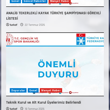
Genel
Güncel Haberler
Manşet Haber
ANALİG TEKERLEKLİ KAYAK TÜRKİYE ŞAMPİYONASI GÖREVLİ
LİSTESİ
turkaf
22 Temmuz 2026
Duyurular
Genel
Manşet Haber
Teknik Kurul ve Alt Kurul Üyelerimiz Belirlendi
turkaf
18 Temmuz 2026