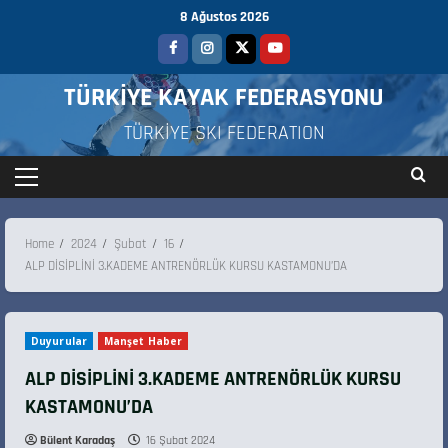
8 Ağustos 2026
TÜRKİYE KAYAK FEDERASYONU
TÜRKİYE SKI FEDERATION
Home
2024
Şubat
16
ALP DİSİPLİNİ 3.KADEME ANTRENÖRLÜK KURSU KASTAMONU’DA
Duyurular
Manşet Haber
ALP DİSİPLİNİ 3.KADEME ANTRENÖRLÜK KURSU
KASTAMONU’DA
Bülent Karadaş
16 Şubat 2024