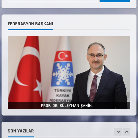
ŞAMPİYONASI GÖREVLİ LİSTESİ
22 Temmuz 2026
3
FEDERASYON BAŞKANI
Teknik Kurul ve Alt Kurul Üyelerimiz
Belirlendi
18 Temmuz 2026
4
KAYAKLI KOŞU VE BİATHLON 3.KADEME
ANTRENÖRLÜK KURSU DUYURUSU
12 Temmuz 2026
5
Millî Savunma Bakanlığı Kara, Deniz ve Hava
Kuvvetleri Komutanlıklarına 2026 Yılı (2026-
2 Dönem) Sporcu Branşı Sözleşmeli Er
1
Temini Başvuruları Başlamıştır.
31 Temmuz 2026
ANALİG TEKERLEKLİ KAYAK TÜRKİYE
ŞAMPİYONASI
SON YAZILAR
22 Temmuz 2026