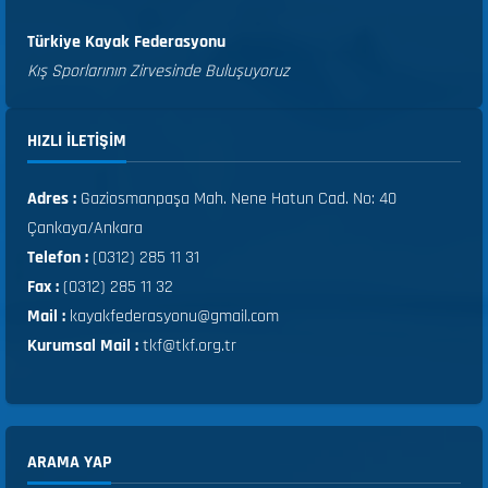
Türkiye Kayak Federasyonu
Kış Sporlarının Zirvesinde Buluşuyoruz
HIZLI ILETIŞIM
Adres :
Gaziosmanpaşa Mah. Nene Hatun Cad. No: 40
Çankaya/Ankara
Telefon :
(0312) 285 11 31
Fax :
(0312) 285 11 32
Mail :
kayakfederasyonu@gmail.com
Kurumsal Mail :
tkf@tkf.org.tr
ARAMA YAP