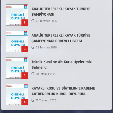
2
ANALİG TEKERLEKLİ KAYAK TÜRKİYE
ŞAMPİYONASI GÖREVLİ LİSTESİ
22 Temmuz 2026
3
Teknik Kurul ve Alt Kurul Üyelerimiz
Belirlendi
18 Temmuz 2026
4
KAYAKLI KOŞU VE BİATHLON 3.KADEME
ANTRENÖRLÜK KURSU DUYURUSU
12 Temmuz 2026
5
Millî Savunma Bakanlığı Kara, Deniz ve Hava
Kuvvetleri Komutanlıklarına 2026 Yılı (2026-
2 Dönem) Sporcu Branşı Sözleşmeli Er
1
Temini Başvuruları Başlamıştır.