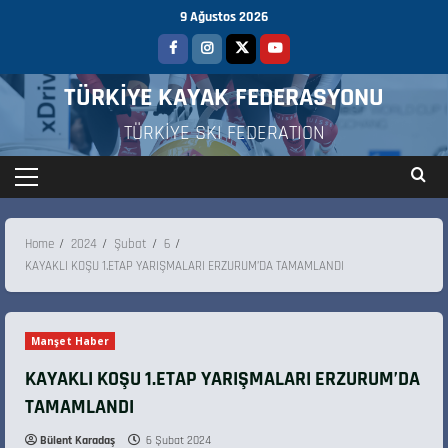
9 Ağustos 2026
TÜRKİYE KAYAK FEDERASYONU
TÜRKİYE SKI FEDERATION
Home
2024
Şubat
6
KAYAKLI KOŞU 1.ETAP YARIŞMALARI ERZURUM’DA TAMAMLANDI
Manşet Haber
KAYAKLI KOŞU 1.ETAP YARIŞMALARI ERZURUM’DA
TAMAMLANDI
Bülent Karadaş
6 Şubat 2024