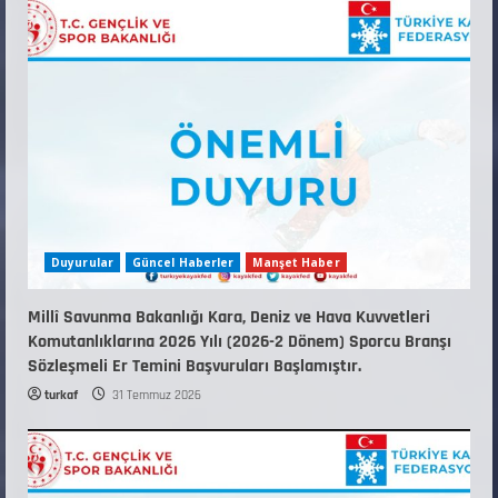
KAYAKLI KOŞU VE BİATHLON 3.KADEME
ANTRENÖRLÜK KURSU DUYURUSU
12 Temmuz 2026
5
Duyurular
Güncel Haberler
Manşet Haber
Millî Savunma Bakanlığı Kara, Deniz ve Hava Kuvvetleri
Komutanlıklarına 2026 Yılı (2026-2 Dönem) Sporcu Branşı
Sözleşmeli Er Temini Başvuruları Başlamıştır.
turkaf
31 Temmuz 2026