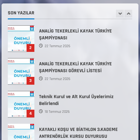
Kuvvetleri Komutanlıklarına 2026 Yılı (2026-
2 Dönem) Sporcu Branşı Sözleşmeli Er
SON YAZILAR
1
Temini Başvuruları Başlamıştır.
31 Temmuz 2026
ANALİG TEKERLEKLİ KAYAK TÜRKİYE
ŞAMPİYONASI
22 Temmuz 2026
2
ANALİG TEKERLEKLİ KAYAK TÜRKİYE
ŞAMPİYONASI GÖREVLİ LİSTESİ
22 Temmuz 2026
3
Teknik Kurul ve Alt Kurul Üyelerimiz
Belirlendi
18 Temmuz 2026
4
KAYAKLI KOŞU VE BİATHLON 3.KADEME
ANTRENÖRLÜK KURSU DUYURUSU