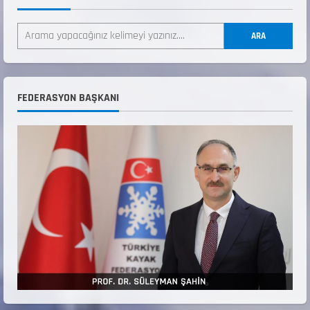
ANALİG TEKERLEKLİ KAYAK TÜRKİYE
ŞAMPİYONASI
ARA
22 Temmuz 2026
2
ANALİG TEKERLEKLİ KAYAK TÜRKİYE
FEDERASYON BAŞKANI
ŞAMPİYONASI GÖREVLİ LİSTESİ
22 Temmuz 2026
3
Teknik Kurul ve Alt Kurul Üyelerimiz
Belirlendi
18 Temmuz 2026
4
KAYAKLI KOŞU VE BİATHLON 3.KADEME
ANTRENÖRLÜK KURSU DUYURUSU
12 Temmuz 2026
5
Millî Savunma Bakanlığı Kara, Deniz ve Hava