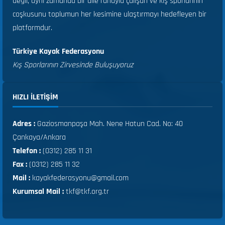
değil, aynı zamanda bir aile ruhuyla çalışan ve kış sporlarının
coşkusunu toplumun her kesimine ulaştırmayı hedefleyen bir
platformdur.
Türkiye Kayak Federasyonu
Kış Sporlarının Zirvesinde Buluşuyoruz
HIZLI ILETIŞIM
Adres :
Gaziosmanpaşa Mah. Nene Hatun Cad. No: 40
Çankaya/Ankara
Telefon :
(0312) 285 11 31
Fax :
(0312) 285 11 32
Mail :
kayakfederasyonu@gmail.com
Kurumsal Mail :
tkf@tkf.org.tr