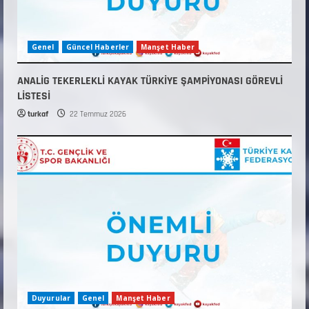
Genel
Güncel Haberler
Manşet Haber
ANALİG TEKERLEKLİ KAYAK TÜRKİYE ŞAMPİYONASI GÖREVLİ
LİSTESİ
turkaf
22 Temmuz 2026
Duyurular
Genel
Manşet Haber