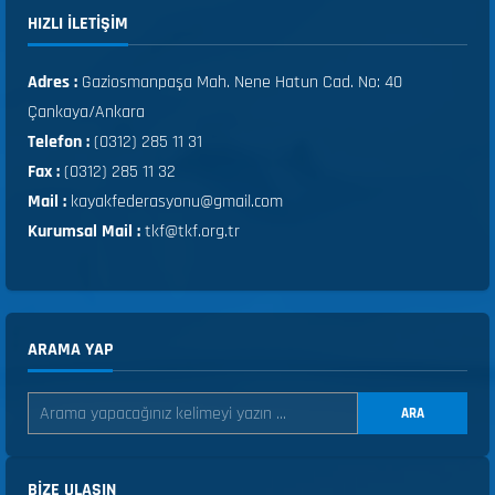
HIZLI ILETIŞIM
Adres :
Gaziosmanpaşa Mah. Nene Hatun Cad. No: 40
Çankaya/Ankara
Telefon :
(0312) 285 11 31
Fax :
(0312) 285 11 32
Mail :
kayakfederasyonu@gmail.com
Kurumsal Mail :
tkf@tkf.org.tr
ARAMA YAP
ARA
BIZE ULAŞIN