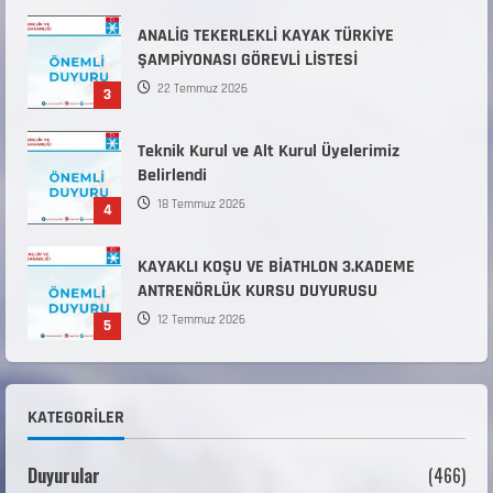
ANALİG TEKERLEKLİ KAYAK TÜRKİYE
ŞAMPİYONASI GÖREVLİ LİSTESİ
22 Temmuz 2026
3
Teknik Kurul ve Alt Kurul Üyelerimiz
Belirlendi
18 Temmuz 2026
4
KAYAKLI KOŞU VE BİATHLON 3.KADEME
ANTRENÖRLÜK KURSU DUYURUSU
12 Temmuz 2026
5
Millî Savunma Bakanlığı Kara, Deniz ve Hava
Kuvvetleri Komutanlıklarına 2026 Yılı (2026-
KATEGORILER
2 Dönem) Sporcu Branşı Sözleşmeli Er
1
Temini Başvuruları Başlamıştır.
Duyurular
(466)
31 Temmuz 2026