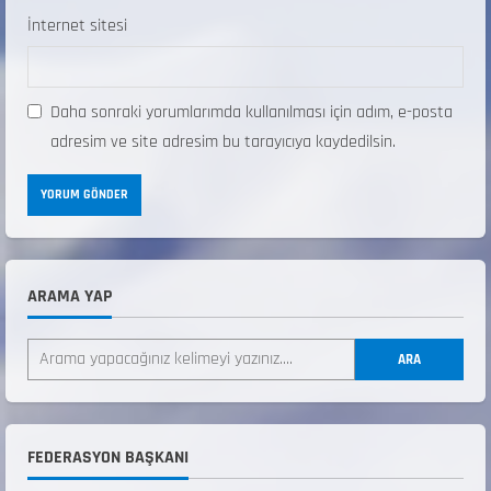
İnternet sitesi
Daha sonraki yorumlarımda kullanılması için adım, e-posta
adresim ve site adresim bu tarayıcıya kaydedilsin.
ARAMA YAP
ANALİG TEKERLEKLİ KAYAK TÜRKİYE
ŞAMPİYONASI
ARA
22 Temmuz 2026
2
ANALİG TEKERLEKLİ KAYAK TÜRKİYE
FEDERASYON BAŞKANI
ŞAMPİYONASI GÖREVLİ LİSTESİ