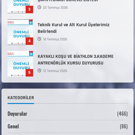
22 Temmuz 2026
3
Teknik Kurul ve Alt Kurul Üyelerimiz
Belirlendi
18 Temmuz 2026
4
KAYAKLI KOŞU VE BİATHLON 3.KADEME
ANTRENÖRLÜK KURSU DUYURUSU
12 Temmuz 2026
5
Millî Savunma Bakanlığı Kara, Deniz ve Hava
Kuvvetleri Komutanlıklarına 2026 Yılı (2026-
KATEGORILER
2 Dönem) Sporcu Branşı Sözleşmeli Er
1
Temini Başvuruları Başlamıştır.
Duyurular
(466)
31 Temmuz 2026
ANALİG TEKERLEKLİ KAYAK TÜRKİYE
Genel
(86)
ŞAMPİYONASI
22 Temmuz 2026