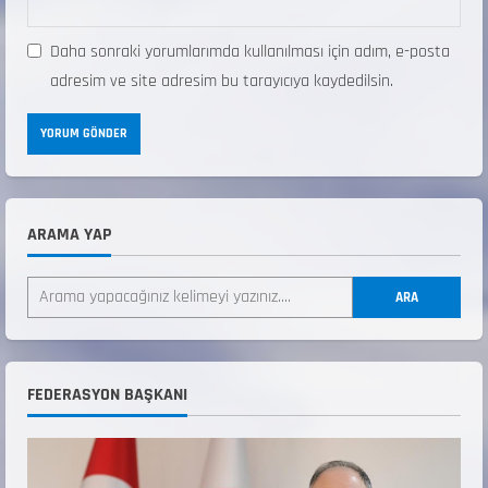
Daha sonraki yorumlarımda kullanılması için adım, e-posta
adresim ve site adresim bu tarayıcıya kaydedilsin.
ARAMA YAP
ANALİG TEKERLEKLİ KAYAK TÜRKİYE
ŞAMPİYONASI
ARA
22 Temmuz 2026
2
ANALİG TEKERLEKLİ KAYAK TÜRKİYE
FEDERASYON BAŞKANI
ŞAMPİYONASI GÖREVLİ LİSTESİ
22 Temmuz 2026
3