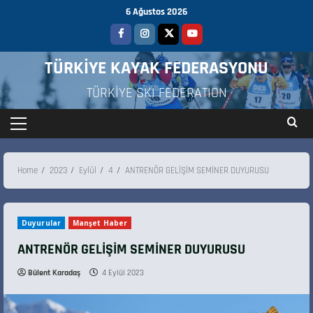
6 Ağustos 2026
TÜRKİYE KAYAK FEDERASYONU
TÜRKİYE SKI FEDERATION
Home
2023
Eylül
4
ANTRENÖR GELİŞİM SEMİNER DUYURUSU
Duyurular
Manşet Haber
ANTRENÖR GELİŞİM SEMİNER DUYURUSU
Bülent Karadaş
4 Eylül 2023