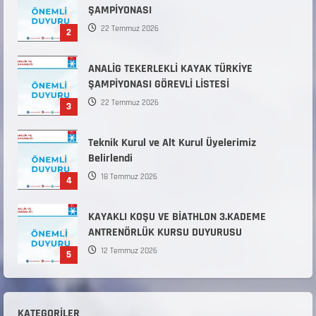
ŞAMPİYONASI
22 Temmuz 2026
2
ANALİG TEKERLEKLİ KAYAK TÜRKİYE
ŞAMPİYONASI GÖREVLİ LİSTESİ
22 Temmuz 2026
3
Teknik Kurul ve Alt Kurul Üyelerimiz
Belirlendi
18 Temmuz 2026
4
KAYAKLI KOŞU VE BİATHLON 3.KADEME
ANTRENÖRLÜK KURSU DUYURUSU
12 Temmuz 2026
5
Millî Savunma Bakanlığı Kara, Deniz ve Hava
Kuvvetleri Komutanlıklarına 2026 Yılı (2026-
KATEGORILER