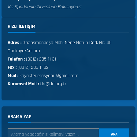
Kış Sporlarının Zirvesinde Buluşuyoruz
HIZLI ILETIŞIM
Adres :
Gaziosmanpaşa Mah. Nene Hatun Cad. No: 40
Çankaya/Ankara
Telefon :
(0312) 285 11 31
Fax :
(0312) 285 11 32
Mail :
kayakfederasyonu@gmail.com
Kurumsal Mail :
tkf@tkf.org.tr
ARAMA YAP
ARA