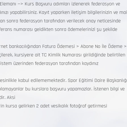
Elemanı —> Kurs Başvuru adımları izlenerek federasyon ve
ı yapabilirsiniz. Kayıt yaparken iletişim bilgilerinizin ve mai
tan sonra federasyon tarafından verilecek onay neticesinde
eferans numarası geldikten sonra ödemelerinizi şu şekilde
ernet bankacılığından Fatura Ödemesi > Abone No İle Ödeme >
rek, kursiyere ait TC Kimlik Numarası girildiğinde belirtilen
istem üzerinden federasyon tarafından kaydınız
sinlikle kabul edilememektedir. Spor Eğitimi Daire Başkanlığ
 olamayanlar bu kurslara başvuru yapamazlar. İstenen bilgi ve
ir. Aksi
n kursa gelirken 2 adet vesikalık fotoğraf getirmesi