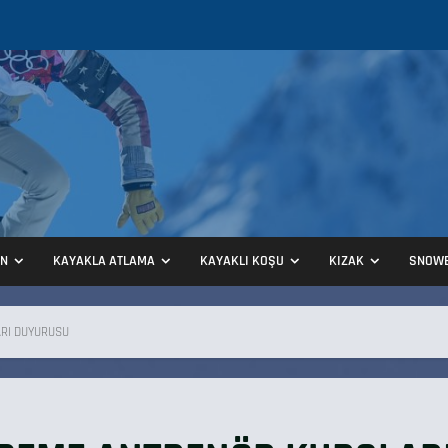
ON
KAYAKLA ATLAMA
KAYAKLI KOŞU
KIZAK
SNOW
ARI DUYURUSU