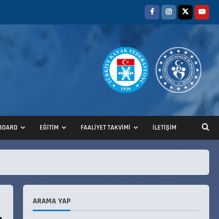
ANALİG TEKERLEKLİ KAYAK
TÜRKİYE ŞAMPİYONASI
22 Temmuz 2026
2
BOARD
EĞİTİM
FAALİYET TAKVİMİ
İLETİŞİM
ANALİG TEKERLEKLİ KAYAK
TÜRKİYE ŞAMPİYONASI GÖREVLİ
LİSTESİ
22 Temmuz 2026
3
ARAMA YAP