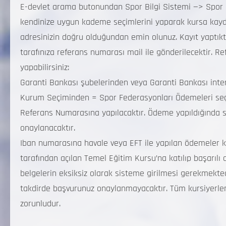
E-devlet arama butonundan Spor Bilgi Sistemi —> Spor 
kendinize uygun kademe seçimlerini yaparak kursa kaydınız
adresinizin doğru olduğundan emin olunuz. Kayıt yaptık
tarafınıza referans numarası mail ile gönderilecektir. R
yapabilirsiniz:
Garanti Bankası şubelerinden veya Garanti Bankası int
Kurum Seçiminden = Spor Federasyonları Ödemeleri seçile
Referans Numarasına yapılacaktır. Ödeme yapıldığında s
onaylanacaktır.
Iban numarasına havale veya EFT ile yapılan ödemeler ke
tarafından açılan Temel Eğitim Kursu’na katılıp başarılı
belgelerin eksiksiz olarak sisteme girilmesi gerekmekted
takdirde başvurunuz onaylanmayacaktır. Tüm kursiyerleri
zorunludur.