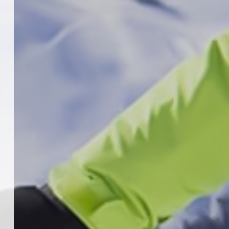
18 Temmuz 2026
4
KAYAKLI KOŞU VE BİATHLON
3.KADEME ANTRENÖRLÜK KURSU
DUYURUSU
12 Temmuz 2026
5