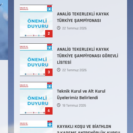
2
ANALİG TEKERLEKLİ KAYAK
TÜRKİYE ŞAMPİYONASI GÖREVLİ
LİSTESİ
22 Temmuz 2026
3
Teknik Kurul ve Alt Kurul
Üyelerimiz Belirlendi
18 Temmuz 2026
4
KAYAKLI KOŞU VE BİATHLON
3.KADEME ANTRENÖRLÜK KURSU
DUYURUSU
12 Temmuz 2026
5
Millî Savunma Bakanlığı Kara,