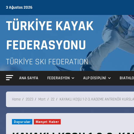
3 Ağustos 2026
TÜRKİYE KAYAK
FEDERASYONU
TÜRKİYE SKI FEDERATION
ANA SAYFA
FEDERASYON
ALP DİSİPLİNİ
BIATHL
Home
2023
Mart
22
KAYAKLI KOŞU 1-2-3. KADEME ANTRENÖR KURSL
Duyurular
Manşet Haber