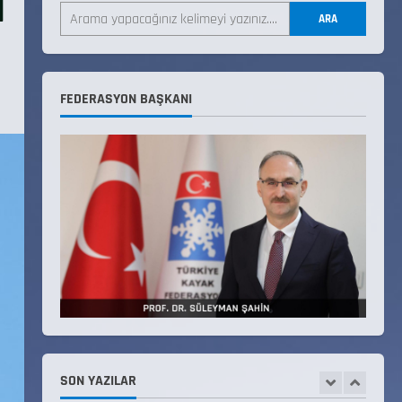
I
Teknik Kurul ve Alt Kurul
Üyelerimiz Belirlendi
ARA
18 Temmuz 2026
4
FEDERASYON BAŞKANI
KAYAKLI KOŞU VE BİATHLON
3.KADEME ANTRENÖRLÜK KURSU
DUYURUSU
12 Temmuz 2026
5
Millî Savunma Bakanlığı Kara,
Deniz ve Hava Kuvvetleri
Komutanlıklarına 2026 Yılı
(2026-2 Dönem) Sporcu Branşı
1
Sözleşmeli Er Temini Başvuruları
Başlamıştır.
31 Temmuz 2026
ANALİG TEKERLEKLİ KAYAK
TÜRKİYE ŞAMPİYONASI
SON YAZILAR
22 Temmuz 2026