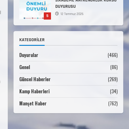
Deniz ve Hava Kuvvetleri
Komutanlıklarına 2026 Yılı
l
(2026-2 Dönem) Sporcu Branşı
1
Sözleşmeli Er Temini Başvuruları
Başlamıştır.
31 Temmuz 2026
KATEGORILER
ANALİG TEKERLEKLİ KAYAK
TÜRKİYE ŞAMPİYONASI
Duyurular
(466)
22 Temmuz 2026
2
Genel
(86)
ANALİG TEKERLEKLİ KAYAK
Güncel Haberler
(269)
ı
TÜRKİYE ŞAMPİYONASI GÖREVLİ
LİSTESİ
Kamp Haberleri
(34)
22 Temmuz 2026
3
Manşet Haber
(762)
Teknik Kurul ve Alt Kurul
Üyelerimiz Belirlendi