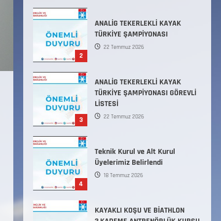
ANALİG TEKERLEKLİ KAYAK
TÜRKİYE ŞAMPİYONASI GÖREVLİ
LİSTESİ
22 Temmuz 2026
3
Teknik Kurul ve Alt Kurul
Üyelerimiz Belirlendi
18 Temmuz 2026
4
KAYAKLI KOŞU VE BİATHLON
3.KADEME ANTRENÖRLÜK KURSU
DUYURUSU
12 Temmuz 2026
5
Millî Savunma Bakanlığı Kara,
Deniz ve Hava Kuvvetleri