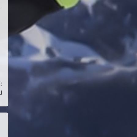
,
:
U