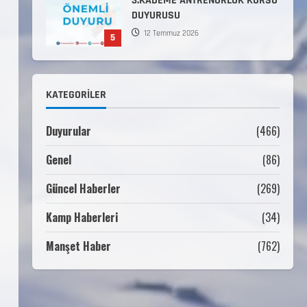
Komutanlıklarına 2026 Yılı
(2026-2 Dönem) Sporcu Branşı
1
Sözleşmeli Er Temini Başvuruları
Başlamıştır.
31 Temmuz 2026
ANALİG TEKERLEKLİ KAYAK
KATEGORILER
TÜRKİYE ŞAMPİYONASI
22 Temmuz 2026
Duyurular
(466)
2
Genel
(86)
ANALİG TEKERLEKLİ KAYAK
TÜRKİYE ŞAMPİYONASI GÖREVLİ
Güncel Haberler
(269)
LİSTESİ
Kamp Haberleri
(34)
22 Temmuz 2026
3
Manşet Haber
(762)
Teknik Kurul ve Alt Kurul
Üyelerimiz Belirlendi
18 Temmuz 2026