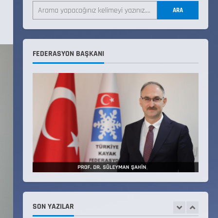
Üyelerimiz Belirlendi
ARA
18 Temmuz 2026
4
KAYAKLI KOŞU VE BİATHLON
FEDERASYON BAŞKANI
3.KADEME ANTRENÖRLÜK KURSU
DUYURUSU
12 Temmuz 2026
5
Millî Savunma Bakanlığı Kara,
Deniz ve Hava Kuvvetleri
Komutanlıklarına 2026 Yılı
(2026-2 Dönem) Sporcu Branşı
1
Sözleşmeli Er Temini Başvuruları
Başlamıştır.
31 Temmuz 2026
ANALİG TEKERLEKLİ KAYAK
TÜRKİYE ŞAMPİYONASI
22 Temmuz 2026
SON YAZILAR
2