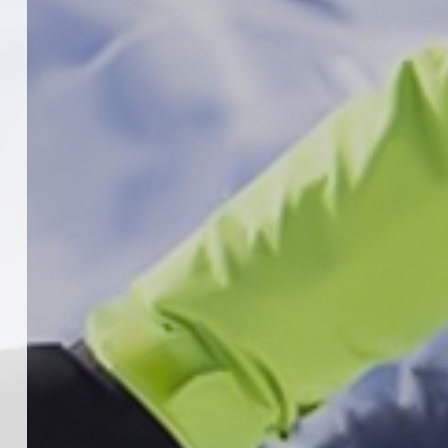
4
KAYAKLI KOŞU VE BİATHLON
3.KADEME ANTRENÖRLÜK KURSU
DUYURUSU
12 Temmuz 2026
5