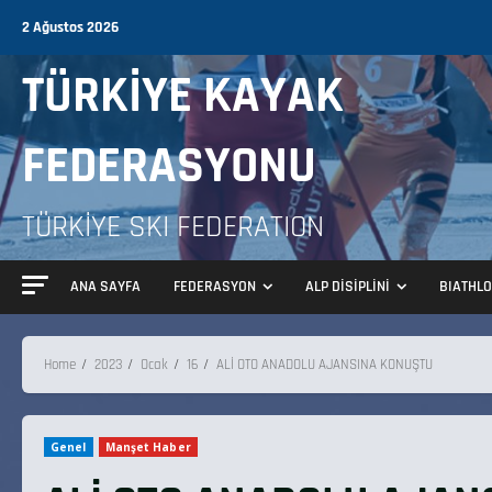
2 Ağustos 2026
TÜRKİYE KAYAK
FEDERASYONU
TÜRKİYE SKI FEDERATION
ANA SAYFA
FEDERASYON
ALP DİSİPLİNİ
BIATHL
Home
2023
Ocak
16
ALİ OTO ANADOLU AJANSINA KONUŞTU
Genel
Manşet Haber