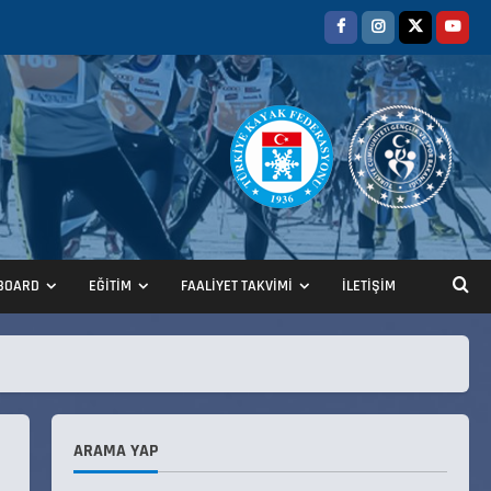
ANALİG TEKERLEKLİ KAYAK
TÜRKİYE ŞAMPİYONASI
22 Temmuz 2026
2
BOARD
EĞİTİM
FAALİYET TAKVİMİ
İLETİŞİM
ANALİG TEKERLEKLİ KAYAK
TÜRKİYE ŞAMPİYONASI GÖREVLİ
LİSTESİ
22 Temmuz 2026
3
ARAMA YAP
Teknik Kurul ve Alt Kurul