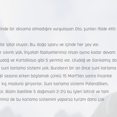
e bir aksama olmadığını vurgulayan Oto, şunları ifade etti:
r iptal oluyor. Bu, doğa sporu ve içinde her şey var.
 sıkıntı yok. İnşallah faaliyetlerimiz nisan ayına kadar devam
ludağ ve Kartalkaya gibi 5 yerimiz var. Uludağ ve Sarıkamış da
suni karlama sistemi yok. Buraların bir an önce suni karlama
l sezona erken başlamak çünkü 15 Mart’tan sonra insanlar
a kış moduna giriyorlar. Suni karlama sistemi Palandöken,
r. Bizim özellikle 5 dağımızın 2-3’ü bu işleri bitirdi ve tam
lerimiz de bu karlama sistemini yaparsa turizm daha çok