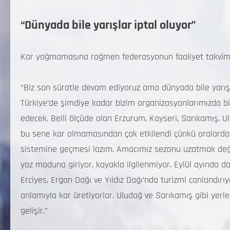
“Dünyada bile yarışlar iptal oluyor”
Kar yağmamasına rağmen federasyonun faaliyet takvimind
“Biz son süratle devam ediyoruz ama dünyada bile yarışla
Türkiye’de şimdiye kadar bizim organizasyonlarımızda bir
edecek. Belli ölçüde olan Erzurum, Kayseri, Sarıkamış, U
bu sene kar olmamasından çok etkilendi çünkü oralarda 
sistemine geçmesi lazım. Amacımız sezonu uzatmak deği
yaz moduna giriyor, kayakla ilgilenmiyor. Eylül ayında d
Erciyes, Ergan Dağı ve Yıldız Dağı’nda turizmi canlandırıyo
anlamıyla kar üretiyorlar. Uludağ ve Sarıkamış gibi yer
gelişir.”