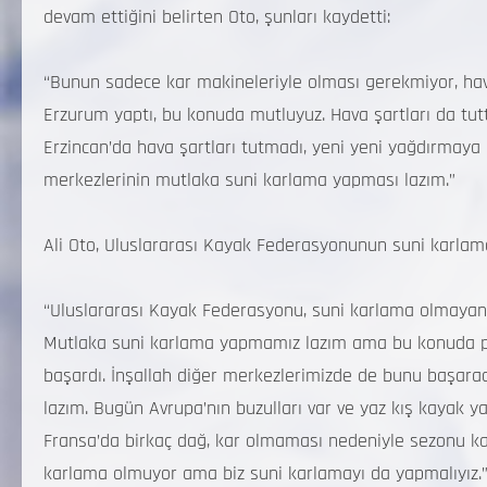
devam ettiğini belirten Oto, şunları kaydetti:
“Bunun sadece kar makineleriyle olması gerekmiyor, hava
Erzurum yaptı, bu konuda mutluyuz. Hava şartları da tutt
Erzincan’da hava şartları tutmadı, yeni yeni yağdırmaya b
merkezlerinin mutlaka suni karlama yapması lazım.”
Ali Oto, Uluslararası Kayak Federasyonunun suni karlam
“Uluslararası Kayak Federasyonu, suni karlama olmayan 
Mutlaka suni karlama yapmamız lazım ama bu konuda p
başardı. İnşallah diğer merkezlerimizde de bunu başar
lazım. Bugün Avrupa’nın buzulları var ve yaz kış kayak ya
Fransa’da birkaç dağ, kar olmaması nedeniyle sezonu ka
karlama olmuyor ama biz suni karlamayı da yapmalıyız.