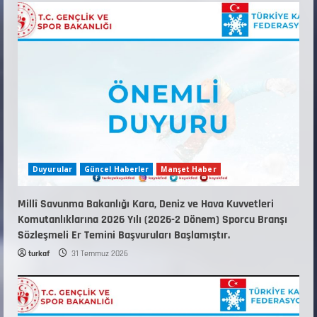
KAYAKLI KOŞU VE BİATHLON 3.KADEME
ANTRENÖRLÜK KURSU DUYURUSU
12 Temmuz 2026
5
Duyurular
Güncel Haberler
Manşet Haber
Millî Savunma Bakanlığı Kara, Deniz ve Hava Kuvvetleri
Komutanlıklarına 2026 Yılı (2026-2 Dönem) Sporcu Branşı
Sözleşmeli Er Temini Başvuruları Başlamıştır.
turkaf
31 Temmuz 2026