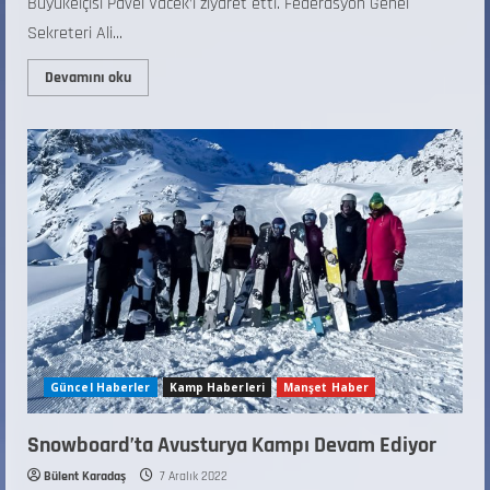
Büyükelçisi Pavel Vacek’i ziyaret etti. Federasyon Genel
Sekreteri Ali...
Devamını oku
Güncel Haberler
Kamp Haberleri
Manşet Haber
Snowboard’ta Avusturya Kampı Devam Ediyor
Bülent Karadaş
7 Aralık 2022