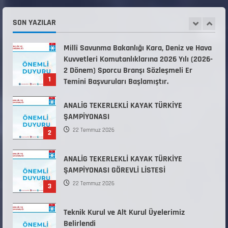
Kuvvetleri Komutanlıklarına 2026 Yılı (2026-
2 Dönem) Sporcu Branşı Sözleşmeli Er
SON YAZILAR
1
Temini Başvuruları Başlamıştır.
31 Temmuz 2026
ANALİG TEKERLEKLİ KAYAK TÜRKİYE
ŞAMPİYONASI
22 Temmuz 2026
2
ANALİG TEKERLEKLİ KAYAK TÜRKİYE
ŞAMPİYONASI GÖREVLİ LİSTESİ
22 Temmuz 2026
3
Teknik Kurul ve Alt Kurul Üyelerimiz
Belirlendi
18 Temmuz 2026
4
KAYAKLI KOŞU VE BİATHLON 3.KADEME
ANTRENÖRLÜK KURSU DUYURUSU