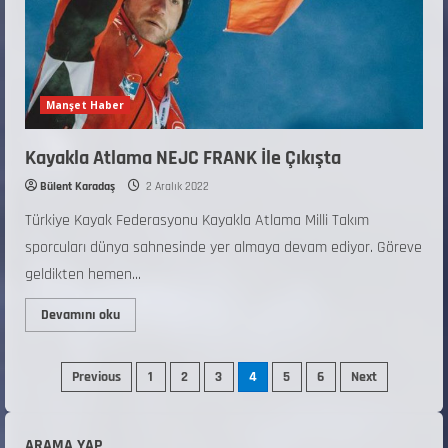
Manşet Haber
Kayakla Atlama NEJC FRANK İle Çıkışta
Bülent Karadaş
2 Aralık 2022
Türkiye Kayak Federasyonu Kayakla Atlama Milli Takım
sporcuları dünya sahnesinde yer almaya devam ediyor. Göreve
geldikten hemen...
Devamını oku
Previous
1
2
3
4
5
6
Next
ARAMA YAP