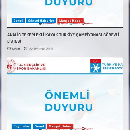
Genel
Güncel Haberler
Manşet Haber
ANALİG TEKERLEKLİ KAYAK TÜRKİYE ŞAMPİYONASI GÖREVLİ
LİSTESİ
turkaf
22 Temmuz 2026
Duyurular
Genel
Manşet Haber