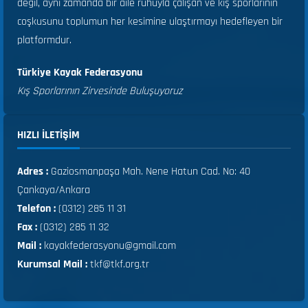
değil, aynı zamanda bir aile ruhuyla çalışan ve kış sporlarının
coşkusunu toplumun her kesimine ulaştırmayı hedefleyen bir
platformdur.
Türkiye Kayak Federasyonu
Kış Sporlarının Zirvesinde Buluşuyoruz
HIZLI ILETIŞIM
Adres :
Gaziosmanpaşa Mah. Nene Hatun Cad. No: 40
Çankaya/Ankara
Telefon :
(0312) 285 11 31
Fax :
(0312) 285 11 32
Mail :
kayakfederasyonu@gmail.com
Kurumsal Mail :
tkf@tkf.org.tr