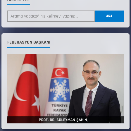
ANALİG TEKERLEKLİ KAYAK TÜRKİYE
ŞAMPİYONASI
ARA
22 Temmuz 2026
2
ANALİG TEKERLEKLİ KAYAK TÜRKİYE
FEDERASYON BAŞKANI
ŞAMPİYONASI GÖREVLİ LİSTESİ
22 Temmuz 2026
3
Teknik Kurul ve Alt Kurul Üyelerimiz
Belirlendi
18 Temmuz 2026
4
KAYAKLI KOŞU VE BİATHLON 3.KADEME
ANTRENÖRLÜK KURSU DUYURUSU
12 Temmuz 2026
5
Millî Savunma Bakanlığı Kara, Deniz ve Hava