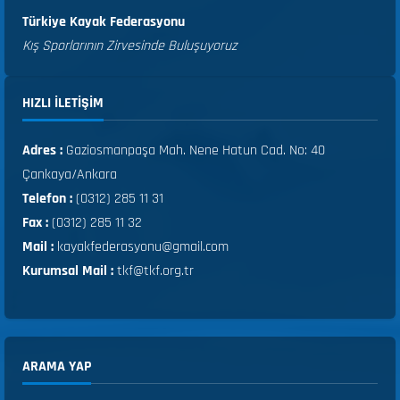
Türkiye Kayak Federasyonu
Kış Sporlarının Zirvesinde Buluşuyoruz
HIZLI ILETIŞIM
Adres :
Gaziosmanpaşa Mah. Nene Hatun Cad. No: 40
Çankaya/Ankara
Telefon :
(0312) 285 11 31
Fax :
(0312) 285 11 32
Mail :
kayakfederasyonu@gmail.com
Kurumsal Mail :
tkf@tkf.org.tr
ARAMA YAP