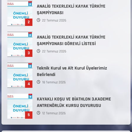
31 Temmuz 2026
ANALİG TEKERLEKLİ KAYAK TÜRKİYE
ŞAMPİYONASI
22 Temmuz 2026
2
ANALİG TEKERLEKLİ KAYAK TÜRKİYE
ŞAMPİYONASI GÖREVLİ LİSTESİ
22 Temmuz 2026
3
Teknik Kurul ve Alt Kurul Üyelerimiz
Belirlendi
18 Temmuz 2026
4
KAYAKLI KOŞU VE BİATHLON 3.KADEME
ANTRENÖRLÜK KURSU DUYURUSU
12 Temmuz 2026
5
Millî Savunma Bakanlığı Kara, Deniz ve Hava