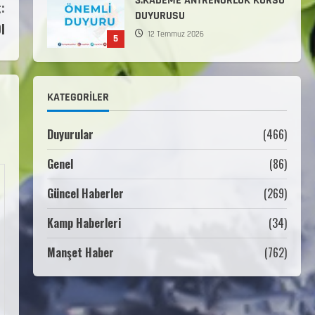
3.KADEME ANTRENÖRLÜK KURSU
:
DUYURUSU
I
12 Temmuz 2026
5
Millî Savunma Bakanlığı Kara,
Deniz ve Hava Kuvvetleri
KATEGORILER
Komutanlıklarına 2026 Yılı
(2026-2 Dönem) Sporcu Branşı
1
Sözleşmeli Er Temini Başvuruları
Duyurular
(466)
Başlamıştır.
Genel
(86)
31 Temmuz 2026
ANALİG TEKERLEKLİ KAYAK
TÜRKİYE ŞAMPİYONASI
Güncel Haberler
(269)
22 Temmuz 2026
Kamp Haberleri
(34)
2
Manşet Haber
(762)
ANALİG TEKERLEKLİ KAYAK
TÜRKİYE ŞAMPİYONASI GÖREVLİ
LİSTESİ
22 Temmuz 2026
3