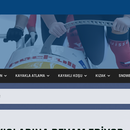
ON
KAYAKLA ATLAMA
KAYAKLI KOŞU
KIZAK
SNOW
R