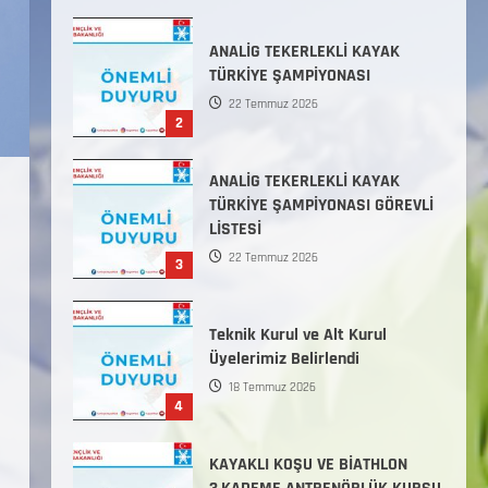
Başlamıştır.
31 Temmuz 2026
ANALİG TEKERLEKLİ KAYAK
TÜRKİYE ŞAMPİYONASI
22 Temmuz 2026
2
ANALİG TEKERLEKLİ KAYAK
TÜRKİYE ŞAMPİYONASI GÖREVLİ
LİSTESİ
22 Temmuz 2026
3
a
Teknik Kurul ve Alt Kurul
Üyelerimiz Belirlendi
18 Temmuz 2026
4
KAYAKLI KOŞU VE BİATHLON