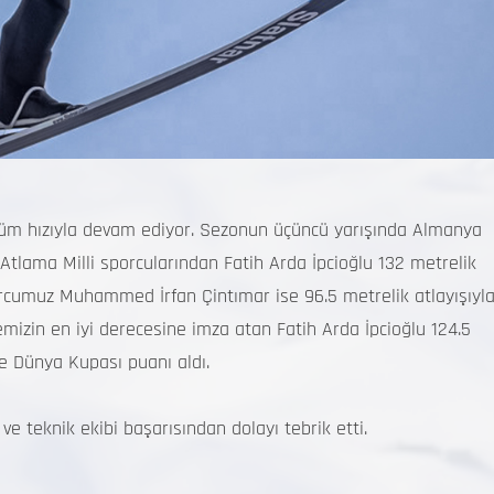
m hızıyla devam ediyor. Sezonun üçüncü yarışında Almanya
tlama Milli sporcularından Fatih Arda İpcioğlu 132 metrelik
porcumuz Muhammed İrfan Çintımar ise 96.5 metrelik atlayışıyl
mizin en iyi derecesine imza atan Fatih Arda İpcioğlu 124.5
e Dünya Kupası puanı aldı.
 teknik ekibi başarısından dolayı tebrik etti.