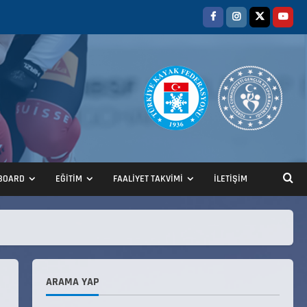
BOARD
EĞİTİM
FAALİYET TAKVİMİ
İLETİŞİM
ANALİG TEKERLEKLİ KAYAK
TÜRKİYE ŞAMPİYONASI
22 Temmuz 2026
2
ARAMA YAP
ANALİG TEKERLEKLİ KAYAK
TÜRKİYE ŞAMPİYONASI GÖREVLİ