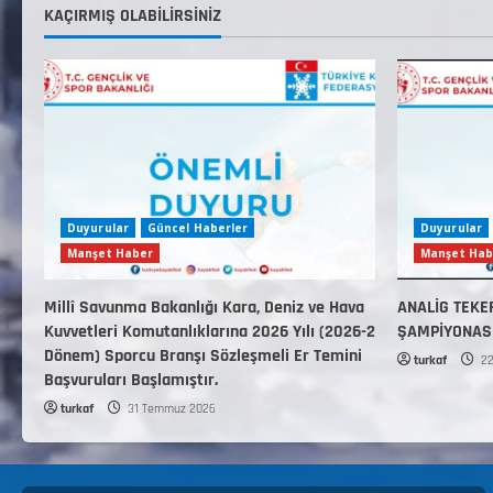
KAÇIRMIŞ OLABILIRSINIZ
Duyurular
Güncel Haberler
Duyurular
Manşet Haber
Manşet Hab
Millî Savunma Bakanlığı Kara, Deniz ve Hava
ANALİG TEKE
Kuvvetleri Komutanlıklarına 2026 Yılı (2026-2
ŞAMPİYONAS
Dönem) Sporcu Branşı Sözleşmeli Er Temini
turkaf
22
Başvuruları Başlamıştır.
turkaf
31 Temmuz 2026