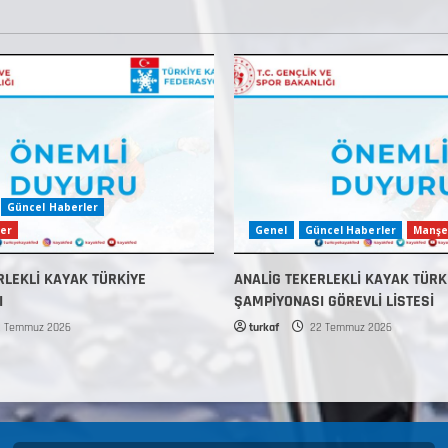
Güncel Haberler
er
Genel
Güncel Haberler
Manşe
RLEKLİ KAYAK TÜRKİYE
ANALİG TEKERLEKLİ KAYAK TÜRK
I
ŞAMPİYONASI GÖREVLİ LİSTESİ
 Temmuz 2026
turkaf
22 Temmuz 2026