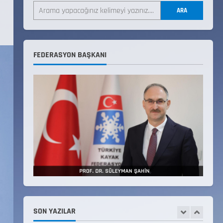
LİSTESİ
ARA
22 Temmuz 2026
3
Teknik Kurul ve Alt Kurul
FEDERASYON BAŞKANI
Üyelerimiz Belirlendi
18 Temmuz 2026
4
KAYAKLI KOŞU VE BİATHLON
3.KADEME ANTRENÖRLÜK KURSU
DUYURUSU
12 Temmuz 2026
5
Millî Savunma Bakanlığı Kara,
Deniz ve Hava Kuvvetleri
Komutanlıklarına 2026 Yılı
(2026-2 Dönem) Sporcu Branşı
SON YAZILAR
1
Sözleşmeli Er Temini Başvuruları