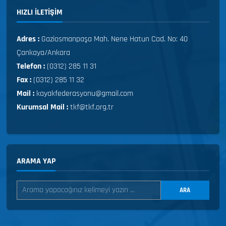
HIZLI ILETIŞIM
Adres :
Gaziosmanpaşa Mah. Nene Hatun Cad. No: 40
Çankaya/Ankara
Telefon :
(0312) 285 11 31
Fax :
(0312) 285 11 32
Mail :
kayakfederasyonu@gmail.com
Kurumsal Mail :
tkf@tkf.org.tr
ARAMA YAP
ARA