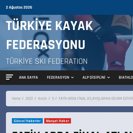
2 Ağustos 2026
TÜRKİYE KAYAK
FEDERASYONU
TÜRKİYE SKI FEDERATION
ANA SAYFA
FEDERASYON
ALP DİSİPLİNİ
BIATHL
Home
2022
Aralık
9
FATİH ARDA FİNAL ATLAYIŞLARINA DEVAM EDİYO
Güncel Haberler
Manşet Haber