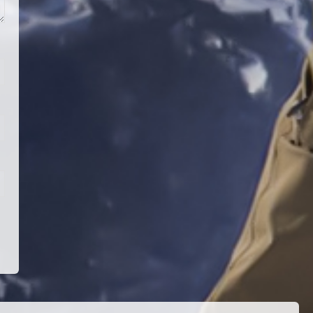
Teknik Kurul ve Alt Kurul
Üyelerimiz Belirlendi
18 Temmuz 2026
4
KAYAKLI KOŞU VE BİATHLON
3.KADEME ANTRENÖRLÜK KURSU
DUYURUSU
12 Temmuz 2026
5