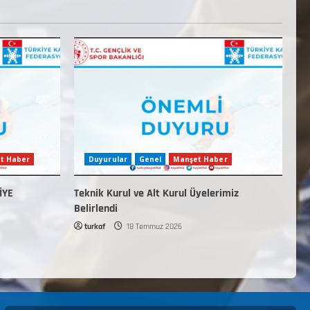
t Haber
Duyurular
Genel
Manşet Haber
İYE
Teknik Kurul ve Alt Kurul Üyelerimiz
Belirlendi
turkaf
18 Temmuz 2026