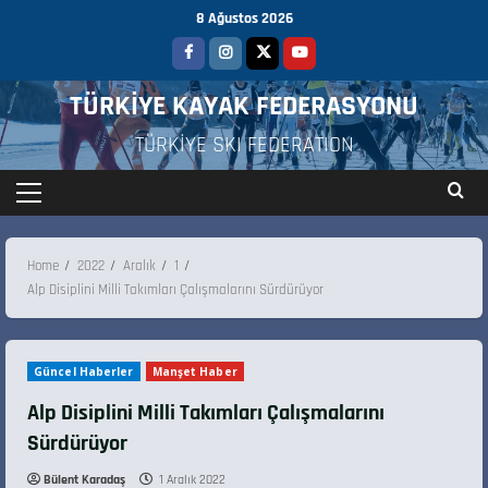
8 Ağustos 2026
TÜRKİYE KAYAK FEDERASYONU
TÜRKİYE SKI FEDERATION
Home
2022
Aralık
1
Alp Disiplini Milli Takımları Çalışmalarını Sürdürüyor
Güncel Haberler
Manşet Haber
Alp Disiplini Milli Takımları Çalışmalarını
Sürdürüyor
Bülent Karadaş
1 Aralık 2022