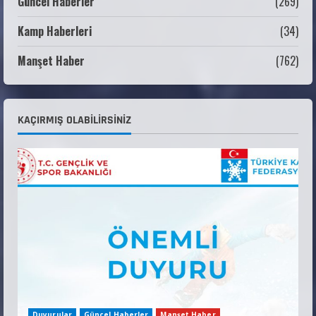
Güncel Haberler
(269)
Kamp Haberleri
(34)
ANALİG TEKERLEKLİ KAYAK TÜRKİYE
ŞAMPİYONASI GÖREVLİ LİSTESİ
Manşet Haber
(762)
22 Temmuz 2026
3
Teknik Kurul ve Alt Kurul Üyelerimiz
KAÇIRMIŞ OLABILIRSINIZ
Belirlendi
18 Temmuz 2026
4
KAYAKLI KOŞU VE BİATHLON 3.KADEME
ANTRENÖRLÜK KURSU DUYURUSU
12 Temmuz 2026
5
Duyurular
Güncel Haberler
Manşet Haber