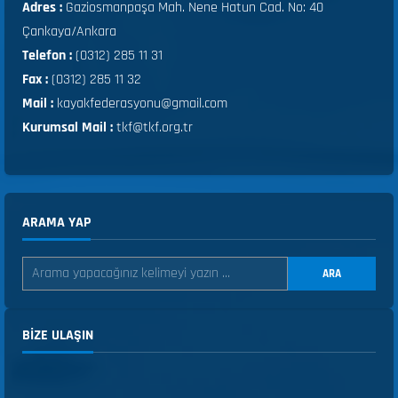
Adres :
Gaziosmanpaşa Mah. Nene Hatun Cad. No: 40
Çankaya/Ankara
Telefon :
(0312) 285 11 31
Fax :
(0312) 285 11 32
Mail :
kayakfederasyonu@gmail.com
Kurumsal Mail :
tkf@tkf.org.tr
ARAMA YAP
ARA
BIZE ULAŞIN