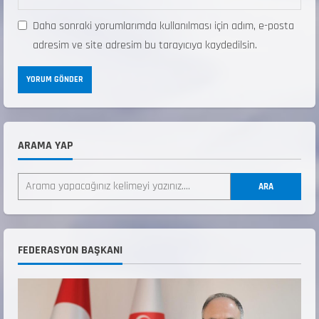
Daha sonraki yorumlarımda kullanılması için adım, e-posta
adresim ve site adresim bu tarayıcıya kaydedilsin.
ARAMA YAP
ANALİG TEKERLEKLİ KAYAK TÜRKİYE
ŞAMPİYONASI
ARA
22 Temmuz 2026
2
ANALİG TEKERLEKLİ KAYAK TÜRKİYE
FEDERASYON BAŞKANI
ŞAMPİYONASI GÖREVLİ LİSTESİ
22 Temmuz 2026
3
Teknik Kurul ve Alt Kurul Üyelerimiz